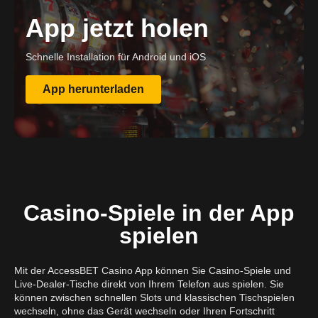
App jetzt holen
Schnelle Installation für Android und iOS
App herunterladen
Casino-Spiele in der App
spielen
Mit der AccessBET Casino App können Sie Casino-Spiele und
Live-Dealer-Tische direkt von Ihrem Telefon aus spielen. Sie
können zwischen schnellen Slots und klassischen Tischspielen
wechseln, ohne das Gerät wechseln oder Ihren Fortschritt