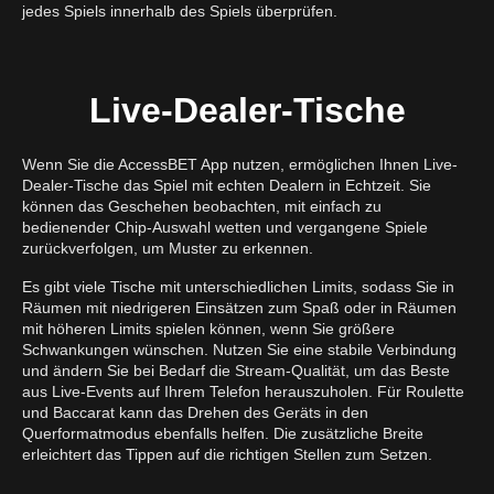
jedes Spiels innerhalb des Spiels überprüfen.
Live-Dealer-Tische
Wenn Sie die AccessBET App nutzen, ermöglichen Ihnen Live-
Dealer-Tische das Spiel mit echten Dealern in Echtzeit. Sie
können das Geschehen beobachten, mit einfach zu
bedienender Chip-Auswahl wetten und vergangene Spiele
zurückverfolgen, um Muster zu erkennen.
Es gibt viele Tische mit unterschiedlichen Limits, sodass Sie in
Räumen mit niedrigeren Einsätzen zum Spaß oder in Räumen
mit höheren Limits spielen können, wenn Sie größere
Schwankungen wünschen. Nutzen Sie eine stabile Verbindung
und ändern Sie bei Bedarf die Stream-Qualität, um das Beste
aus Live-Events auf Ihrem Telefon herauszuholen. Für Roulette
und Baccarat kann das Drehen des Geräts in den
Querformatmodus ebenfalls helfen. Die zusätzliche Breite
erleichtert das Tippen auf die richtigen Stellen zum Setzen.