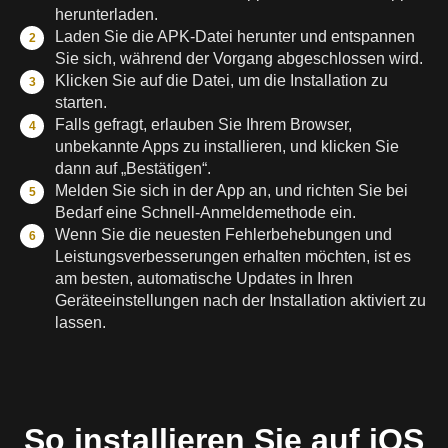
herunterladen.
Laden Sie die APK-Datei herunter und entspannen
Sie sich, während der Vorgang abgeschlossen wird.
Klicken Sie auf die Datei, um die Installation zu
starten.
Falls gefragt, erlauben Sie Ihrem Browser,
unbekannte Apps zu installieren, und klicken Sie
dann auf „Bestätigen“.
Melden Sie sich in der App an, und richten Sie bei
Bedarf eine Schnell-Anmeldemethode ein.
Wenn Sie die neuesten Fehlerbehebungen und
Leistungsverbesserungen erhalten möchten, ist es
am besten, automatische Updates in Ihren
Geräteeinstellungen nach der Installation aktiviert zu
lassen.
So installieren Sie auf iOS