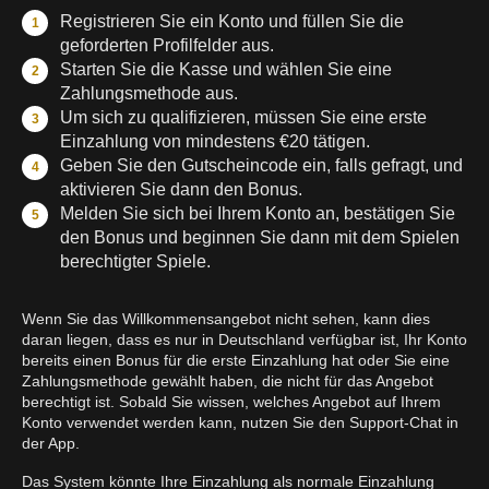
Registrieren Sie ein Konto und füllen Sie die
geforderten Profilfelder aus.
Starten Sie die Kasse und wählen Sie eine
Zahlungsmethode aus.
Um sich zu qualifizieren, müssen Sie eine erste
Einzahlung von mindestens €20 tätigen.
Geben Sie den Gutscheincode ein, falls gefragt, und
aktivieren Sie dann den Bonus.
Melden Sie sich bei Ihrem Konto an, bestätigen Sie
den Bonus und beginnen Sie dann mit dem Spielen
berechtigter Spiele.
Wenn Sie das Willkommensangebot nicht sehen, kann dies
daran liegen, dass es nur in Deutschland verfügbar ist, Ihr Konto
bereits einen Bonus für die erste Einzahlung hat oder Sie eine
Zahlungsmethode gewählt haben, die nicht für das Angebot
berechtigt ist. Sobald Sie wissen, welches Angebot auf Ihrem
Konto verwendet werden kann, nutzen Sie den Support-Chat in
der App.
Das System könnte Ihre Einzahlung als normale Einzahlung