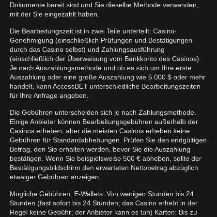
Dokumente bereit sind und Sie dieselbe Methode verwenden,
mit der Sie eingezahlt haben.
Die Bearbeitungszeit ist in zwei Teile unterteilt: Casino-
Genehmigung (einschließlich Prüfungen und Bestätigungen
durch das Casino selbst) und Zahlungsausführung
(einschließlich der Überweisung vom Bankkonto des Casinos).
Je nach Auszahlungsmethode und ob es sich um Ihre erste
Auszahlung oder eine große Auszahlung wie 5.000 $ oder mehr
handelt, kann AccessBET unterschiedliche Bearbeitungszeiten
für Ihre Anfrage angeben.
Die Gebühren unterscheiden sich je nach Zahlungsmethode.
Einige Anbieter können Bearbeitungsgebühren außerhalb der
Casinos erheben, aber die meisten Casinos erheben keine
Gebühren für Standardabhebungen. Prüfen Sie den endgültigen
Betrag, den Sie erhalten werden, bevor Sie die Auszahlung
bestätigen. Wenn Sie beispielsweise 500 € abheben, sollte der
Bestätigungsbildschirm den erwarteten Nettobetrag abzüglich
etwaiger Gebühren anzeigen.
Mögliche Gebühren: E-Wallets: Von wenigen Stunden bis 24
Stunden (fast sofort bis 24 Stunden; das Casino erhebt in der
Regel keine Gebühr; der Anbieter kann es tun) Karten: Bis zu