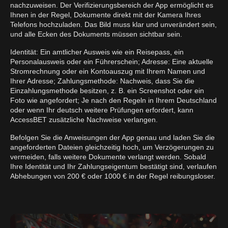
nachzuweisen. Der Verifizierungsbereich der App ermöglicht es
Ihnen in der Regel, Dokumente direkt mit der Kamera Ihres
Telefons hochzuladen. Das Bild muss klar und unverändert sein,
und alle Ecken des Dokuments müssen sichtbar sein.
Identität: Ein amtlicher Ausweis wie ein Reisepass, ein
Personalausweis oder ein Führerschein; Adresse: Eine aktuelle
Stromrechnung oder ein Kontoauszug mit Ihrem Namen und
Ihrer Adresse; Zahlungsmethode: Nachweis, dass Sie die
Einzahlungsmethode besitzen, z. B. ein Screenshot oder ein
Foto wie angefordert; Je nach den Regeln in Ihrem Deutschland
oder wenn Ihr deutsch weitere Prüfungen erfordert, kann
AccessBET zusätzliche Nachweise verlangen.
Befolgen Sie die Anweisungen der App genau und laden Sie die
angeforderten Dateien gleichzeitig hoch, um Verzögerungen zu
vermeiden, falls weitere Dokumente verlangt werden. Sobald
Ihre Identität und Ihr Zahlungseigentum bestätigt sind, verlaufen
Abhebungen von 200 € oder 1000 € in der Regel reibungsloser.