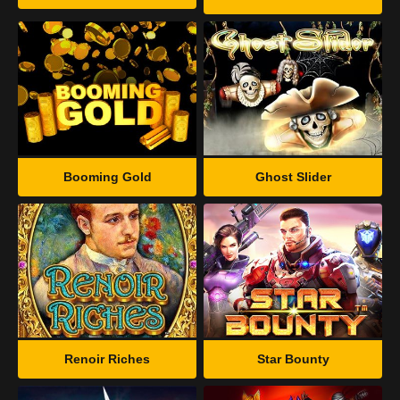
Booming Gold
Ghost Slider
Renoir Riches
Star Bounty