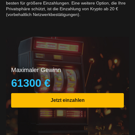
besten für größere Einzahlungen. Eine weitere Option, die Ihre
Privatsphäre schützt, ist die Einzahlung von Krypto ab 20 €
(vorbehaltlich Netzwerkbestätigungen).
Maximaler Gewinn
61300 €
Jetzt einzahlen