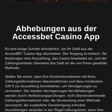
Abhebungen aus der
Accessbet Casino App
Es sind einige Schritte erforderlich, um Ihr Geld aus der
AccessBET Casino App abzuheben. Der Vorgang ist einfach: Sie
beantragen eine Auszahlung, das Casino bearbeitet sie, und der
Zahlungsanbieter überweist das Geld an die von Ihnen gewählte
Methode.
Stellen Sie sicher, dass Ihre Kontoinformationen mit Ihren
Zahlungsinformationen übereinstimmen und dass mindestens
100 € zur Auszahlung bereitstehen, um Verzögerungen zu
vermeiden. Die meisten Verzögerungen bei Abhebungen
werden durch Verifizierungsprüfungen, nicht übereinstimmende
Zahlungsinformationen oder die Verwendung einer Methode
verursacht, die zusätzliche Genehmigung erfordert.
Auszahlungen verlaufen in der Regel reibungsloser, wenn Ihre