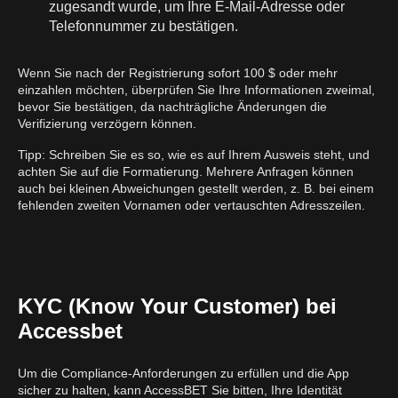
zugesandt wurde, um Ihre E-Mail-Adresse oder
Telefonnummer zu bestätigen.
Wenn Sie nach der Registrierung sofort 100 $ oder mehr
einzahlen möchten, überprüfen Sie Ihre Informationen zweimal,
bevor Sie bestätigen, da nachträgliche Änderungen die
Verifizierung verzögern können.
Tipp: Schreiben Sie es so, wie es auf Ihrem Ausweis steht, und
achten Sie auf die Formatierung. Mehrere Anfragen können
auch bei kleinen Abweichungen gestellt werden, z. B. bei einem
fehlenden zweiten Vornamen oder vertauschten Adresszeilen.
KYC (Know Your Customer) bei
Accessbet
Um die Compliance-Anforderungen zu erfüllen und die App
sicher zu halten, kann AccessBET Sie bitten, Ihre Identität