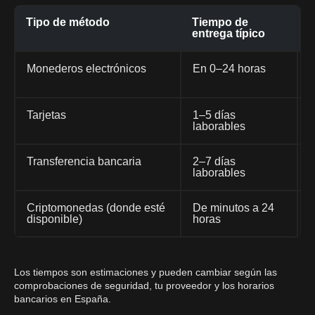
Tipo de método
Tiempo de
N
entrega típico
Monederos electrónicos
En 0–24 horas
N
Tarjetas
1–5 días
L
laborables
e
Transferencia bancaria
2–7 días
P
laborables
Criptomonedas (donde esté
De minutos a 24
D
disponible)
horas
c
Los tiempos son estimaciones y pueden cambiar según las
comprobaciones de seguridad, tu proveedor y los horarios
bancarios en España.