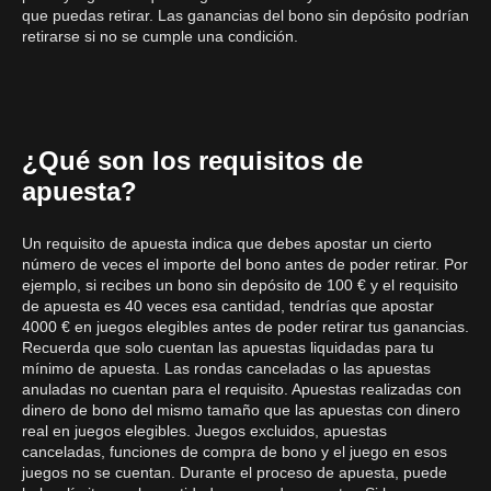
que puedas retirar. Las ganancias del bono sin depósito podrían
retirarse si no se cumple una condición.
¿Qué son los requisitos de
apuesta?
Un requisito de apuesta indica que debes apostar un cierto
número de veces el importe del bono antes de poder retirar. Por
ejemplo, si recibes un bono sin depósito de 100 € y el requisito
de apuesta es 40 veces esa cantidad, tendrías que apostar
4000 € en juegos elegibles antes de poder retirar tus ganancias.
Recuerda que solo cuentan las apuestas liquidadas para tu
mínimo de apuesta. Las rondas canceladas o las apuestas
anuladas no cuentan para el requisito. Apuestas realizadas con
dinero de bono del mismo tamaño que las apuestas con dinero
real en juegos elegibles. Juegos excluidos, apuestas
canceladas, funciones de compra de bono y el juego en esos
juegos no se cuentan. Durante el proceso de apuesta, puede