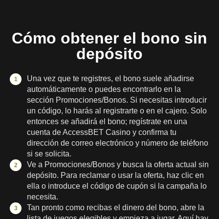
Cómo obtener el bono sin
depósito
Una vez que te registres, el bono suele añadirse
automáticamente o puedes encontrarlo en la
sección Promociones/Bonos. Si necesitas introducir
un código, lo harás al registrarte o en el cajero. Solo
entonces se añadirá el bono; regístrate en una
cuenta de AccessBET Casino y confirma tu
dirección de correo electrónico y número de teléfono
si se solicita.
Ve a Promociones/Bonos y busca la oferta actual sin
depósito. Para reclamar o usar la oferta, haz clic en
ella o introduce el código de cupón si la campaña lo
necesita.
Tan pronto como recibas el dinero del bono, abre la
lista de juegos elegibles y empieza a jugar. Aquí hay