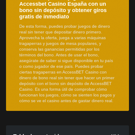
Accessbet Casino España con un
bono sin depósito y obtener giros
gratis de inmediato
De esta forma, puedes probar juegos de dinero
real sin tener que depositar dinero primero.
Aprovecha la oferta, juega a varias máquinas
tragaperras y juegos de mesa populares, y
conserva las ganancias permitidas por los
términos del bono. Antes de usar el bono,
asegúrate de saber si sigue disponible en tu país
o como jugador de ese país. Puedes probar
ciertas tragaperras en AccessBET Casino con
dinero de bono real sin tener que hacer un primer
depósito con el bono sin depósito de AccessBET
Casino. Es una forma útil de comprobar cómo
funcionan los juegos, cómo se sienten los pagos y
cómo se ve el casino antes de gastar dinero real.