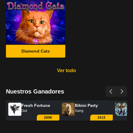
Diamond Cats
Ver todo
Nuestros Ganadores
Fresh Fortune
Bikini Party
Su
Gut
Xang
Ca
269€
161€