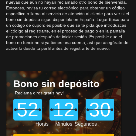
nuevas que aún no hayan reclamado otro bono de bienvenida.
Entonces, revisa tu correo electrónico para obtener un código
específico o llama al servicio de atención al cliente para ver si el
bono sin depósito sigue disponible en España. Lugar típico para
un código de cupón: es posible que se te pida que introduzcas
el código al registrarte, en el proceso de pago o en la pantalla
de promociones después de iniciar sesión. Es posible que el
bono no funcione si ya tienes una cuenta, así que asegúrate de
activarlo desde tu perfil antes de registrarte de nuevo.
Bono sin depósito
¡Reclama giros gratis hoy!
52
12
28
Horas
Minutos
Segundos