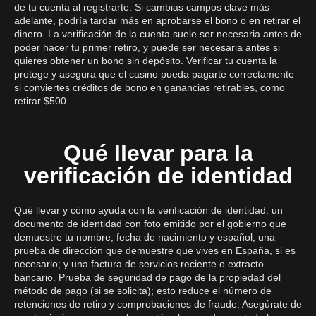
de tu cuenta al registrarte. Si cambias campos clave más
adelante, podría tardar más en aprobarse el bono o en retirar el
dinero. La verificación de la cuenta suele ser necesaria antes de
poder hacer tu primer retiro, y puede ser necesaria antes si
quieres obtener un bono sin depósito. Verificar tu cuenta la
protege y asegura que el casino pueda pagarte correctamente
si conviertes créditos de bono en ganancias retirables, como
retirar $500.
Qué llevar para la
verificación de identidad
Qué llevar y cómo ayuda con la verificación de identidad: un
documento de identidad con foto emitido por el gobierno que
demuestre tu nombre, fecha de nacimiento y español; una
prueba de dirección que demuestre que vives en España, si es
necesario; y una factura de servicios reciente o extracto
bancario. Prueba de seguridad de pago de la propiedad del
método de pago (si se solicita); esto reduce el número de
retenciones de retiro y comprobaciones de fraude. Asegúrate de