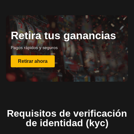
Retira tus ganancias
Pagos rápidos y seguros
Retirar ahora
Requisitos de verificación
de identidad (kyc)