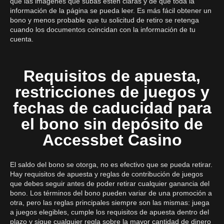
que las imágenes que subas estén claras y de que toda la
información de la página se pueda leer. Es más fácil obtener un
bono y menos probable que tu solicitud de retiro se retenga
cuando los documentos coincidan con la información de tu
cuenta.
Requisitos de apuesta,
restricciones de juegos y
fechas de caducidad para
el bono sin depósito de
Accessbet Casino
El saldo del bono se otorga, no es efectivo que se pueda retirar.
Hay requisitos de apuesta y reglas de contribución de juegos
que debes seguir antes de poder retirar cualquier ganancia del
bono. Los términos del bono pueden variar de una promoción a
otra, pero las reglas principales siempre son las mismas: juega
a juegos elegibles, cumple los requisitos de apuesta dentro del
plazo y sigue cualquier regla sobre la mayor cantidad de dinero