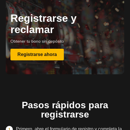
Registrarse y
reclamar
Obtener tu bono sin depósito
Registrarse ahora
Pasos rápidos para
registrarse
Primero, abre el formulario de registro y completa la