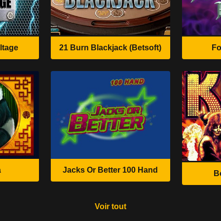
ltage
21 Burn Blackjack (Betsoft)
Fo
a
Jacks Or Better 100 Hand
B
Voir tout