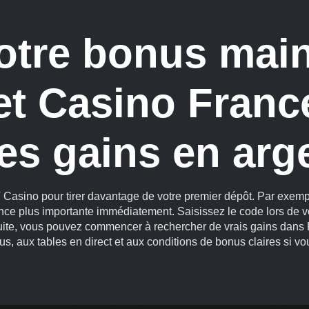
otre bonus main
t Casino France
es gains en arge
asino pour tirer davantage de votre premier dépôt. Par exemple
e plus importante immédiatement. Saisissez le code lors de vot
suite, vous pouvez commencer à rechercher de vrais gains dan
, aux tables en direct et aux conditions de bonus claires si vou