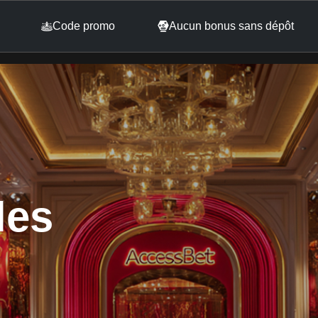
Code promo
Aucun bonus sans dépôt
les