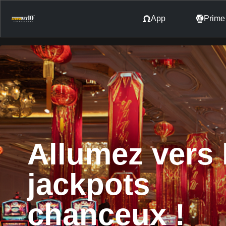
App
Prime
Allumez vers 
jackpots
chanceux !