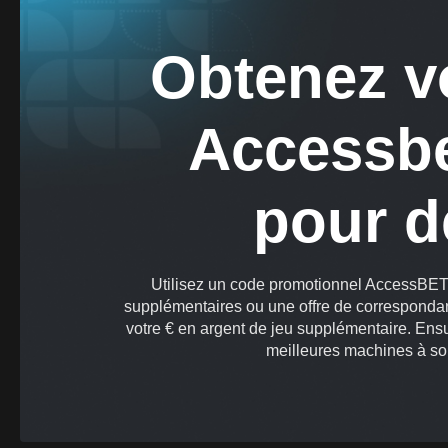
Obtenez v
Accessbe
pour d
Utilisez un code promotionnel AccessBET C
supplémentaires ou une offre de correspondanc
votre € en argent de jeu supplémentaire. En
meilleures machines à sous