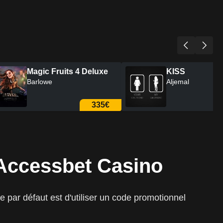
50x Poker Play
Magic Fruits 4
Ivy
Barlowe
165€
 Accessbet Casino
e par défaut est d'utiliser un code promotionnel