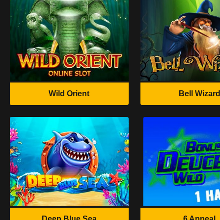
Wild Orient
Bell Wizar
Deep Blue Sea
6 Appeal