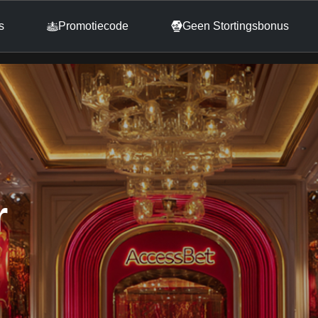
s
Promotiecode
Geen Stortingsbonus
r