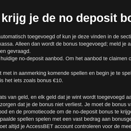
krijg je de no deposit 
automatisch toegevoegd of kun je deze vinden in de sec
de kassa. Alleen dan wordt de bonus toegevoegd; meld je
ien gevraagd.
uidige no-deposit aanbod. Om het aanbod te claimen of 
st met in aanmerking komende spellen en begin je te spele
s het iets zoals bonus €10.
ats van geld, en elk geld dat je wint wordt toegevoegd 
 zorgen dat je de bonus niet verliest. Je moet de bonus
nbod en de promotiecode om de no-deposit bonus te krijg
bepaalde spellen spelen met een vast bedrag aan bonusgel
 altijd je AccessBET account controleren voor de mees