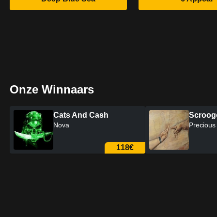
Onze Winnaars
Cats And Cash
Scroog
Nova
Precious
118€