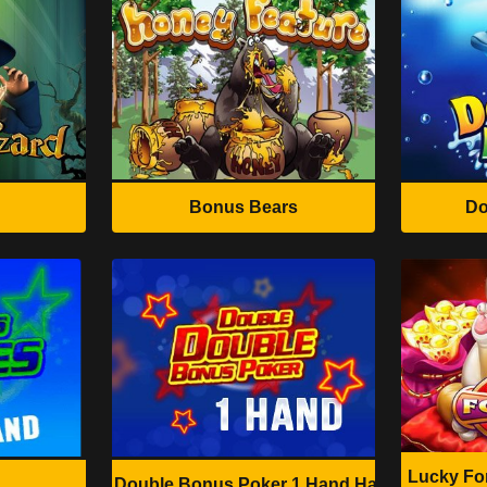
d
Bonus Bears
Do
Lucky Fo
Double Double Bonus Poker 1 Hand Habanero