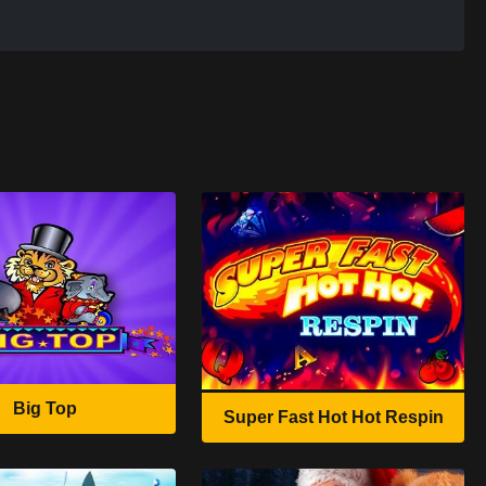
Big Top
Super Fast Hot Hot Respin