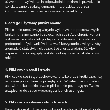
używane do wyświetlania odpowiednich reklam i sprawdzania,
jak skutecznie działają kampanie, na przykład poprzez
kontrolowanie częstotliwości wyświetlania reklamy.
Dlaczego używamy plików cookie
Pliki cookie umożliwiają witrynie wykonywanie podstawowych
funkcji i utrzymywanie bezpiecznych sesji. Aby chronić konta i
wykrywać oszustwa lub podejrzaną aktywność. Aby śledzić
preferencje użytkowników i ułatwiać korzystanie z witryny. Aby
gromadzić statystyki i ulepszać treści oraz wydajność. Aby
wspierać marketing, gdy jest dozwolony, i śledzić skuteczność
reklam.
4. Pliki cookie sesji i trwałe
Pliki cookie sesji są przechowywane tylko przez krótki czas i są
usuwane po zamknięciu przeglądarki. W zależności od celu i
ustawień pliku cookie, trwałe pliki cookie pozostają na Twoim
urządzeniu do czasu wygaśnięcia lub ich usunięcia.
5. Pliki cookie własne i stron trzecich
Kasyno AccessBET ustawia pliki cookie własne, które służą do