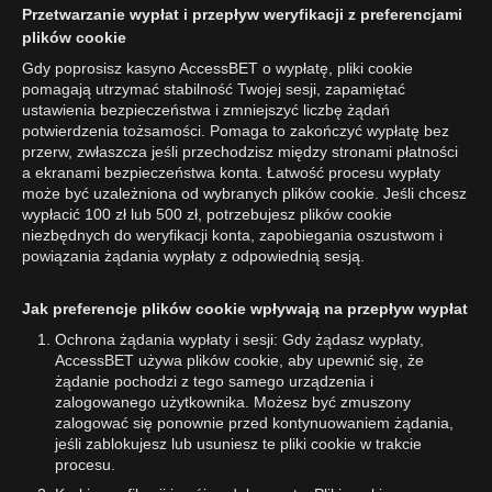
Przetwarzanie wypłat i przepływ weryfikacji z preferencjami
plików cookie
Gdy poprosisz kasyno AccessBET o wypłatę, pliki cookie
pomagają utrzymać stabilność Twojej sesji, zapamiętać
ustawienia bezpieczeństwa i zmniejszyć liczbę żądań
potwierdzenia tożsamości. Pomaga to zakończyć wypłatę bez
przerw, zwłaszcza jeśli przechodzisz między stronami płatności
a ekranami bezpieczeństwa konta. Łatwość procesu wypłaty
może być uzależniona od wybranych plików cookie. Jeśli chcesz
wypłacić 100 zł lub 500 zł, potrzebujesz plików cookie
niezbędnych do weryfikacji konta, zapobiegania oszustwom i
powiązania żądania wypłaty z odpowiednią sesją.
Jak preferencje plików cookie wpływają na przepływ wypłat
Ochrona żądania wypłaty i sesji: Gdy żądasz wypłaty,
AccessBET używa plików cookie, aby upewnić się, że
żądanie pochodzi z tego samego urządzenia i
zalogowanego użytkownika. Możesz być zmuszony
zalogować się ponownie przed kontynuowaniem żądania,
jeśli zablokujesz lub usuniesz te pliki cookie w trakcie
procesu.