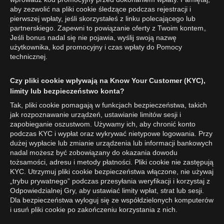
aby zezwolić na pliki cookie śledzące podczas rejestracji i
pierwszej wpłaty, jeśli skorzystałeś z linku polecającego lub
partnerskiego. Zapewni to powiązanie oferty z Twoim kontem。
Jeśli bonus nadal się nie pojawia, wyślij swoją nazwę
użytkownika, kod promocyjny i czas wpłaty do Pomocy
technicznej.
Czy pliki cookie wpływają na Know Your Customer (KYC),
limity lub bezpieczeństwo konta?
Tak, pliki cookie pomagają w funkcjach bezpieczeństwa, takich
jak rozpoznawanie urządzeń, ustawianie limitów sesji i
zapobieganie oszustwom. Używamy ich, aby chronić konto
podczas KYC i wypłat oraz wykrywać nietypowe logowania. Przy
dużej wypłacie lub zmianie urządzenia lub informacji bankowych
nadal możesz być zobowiązany do okazania dowodu
tożsamości, adresu i metody płatności. Pliki cookie nie zastępują
KYC. Utrzymuj pliki cookie bezpieczeństwa włączone, nie używaj
„trybu prywatnego” podczas przesyłania weryfikacji i korzystaj z
Odpowiedzialnej Gry, aby ustawiać limity wpłat, strat lub sesji.
Dla bezpieczeństwa wyloguj się ze współdzielonych komputerów
i usuń pliki cookie po zakończeniu korzystania z nich.