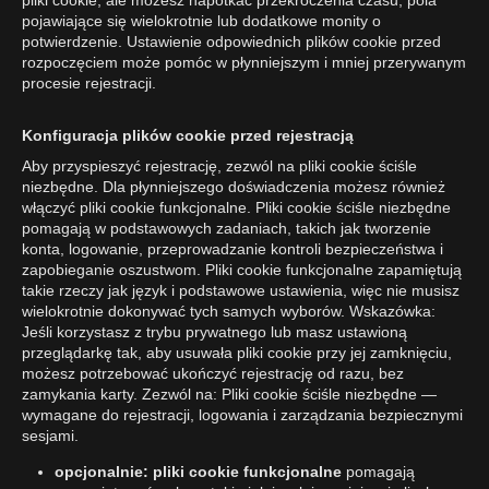
pliki cookie, ale możesz napotkać przekroczenia czasu, pola
pojawiające się wielokrotnie lub dodatkowe monity o
potwierdzenie. Ustawienie odpowiednich plików cookie przed
rozpoczęciem może pomóc w płynniejszym i mniej przerywanym
procesie rejestracji.
Konfiguracja plików cookie przed rejestracją
Aby przyspieszyć rejestrację, zezwól na pliki cookie ściśle
niezbędne. Dla płynniejszego doświadczenia możesz również
włączyć pliki cookie funkcjonalne. Pliki cookie ściśle niezbędne
pomagają w podstawowych zadaniach, takich jak tworzenie
konta, logowanie, przeprowadzanie kontroli bezpieczeństwa i
zapobieganie oszustwom. Pliki cookie funkcjonalne zapamiętują
takie rzeczy jak język i podstawowe ustawienia, więc nie musisz
wielokrotnie dokonywać tych samych wyborów. Wskazówka:
Jeśli korzystasz z trybu prywatnego lub masz ustawioną
przeglądarkę tak, aby usuwała pliki cookie przy jej zamknięciu,
możesz potrzebować ukończyć rejestrację od razu, bez
zamykania karty. Zezwól na: Pliki cookie ściśle niezbędne —
wymagane do rejestracji, logowania i zarządzania bezpiecznymi
sesjami.
opcjonalnie: pliki cookie funkcjonalne
pomagają