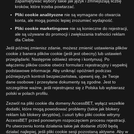
zapamiętywać wybory takie jak język i zmniejszają liczbę
kroków, które trzeba powtarzać.
Pliki cookie analityczne
nie są wymagane do otwarcia
konta, ale mogą pomóc lepiej zrozumieć wydajność.
Pliki cookie marketingowe
nie są konieczne do rejestracji,
ale są używane do promocji i zwiększania trafności reklam
dla Ciebie.
Jeśli później zmienisz zdanie, możesz zmienić ustawienia plików
cookie z banera plików cookie (jeśli jest obecny) lub ustawień
przeglądarki. Następnie odśwież stronę i kontynuuj. Po
włączeniu plików cookie otwórz formularz rejestracyjny i wypełnij
podstawowe informacje. Aby uniknąć opóźnień podczas
późniejszych kontroli bezpieczeństwa, upewnij się, że Twoje
dane osobowe i przesyłane dokumenty są zgodne. Jest to
szczególnie ważne, jeśli rejestrujesz się z Polska lub wybierasz
polski w polach profilu.
Zezwól na pliki cookie dla domeny AccessBET, wyłącz wszelkie
dodatki, które mogą powodować problemy (takie jak blokery
reklam lub blokery skryptów), i usuń tylko pliki cookie witryny
AccessBET przed ponownym rozpoczęciem procesu rejestracji.
Po utworzeniu konta działania takie jak dodanie zł100 będą
działać najlepiej, jeśli pliki cookie sesji pozostaną aktywne. Aby w