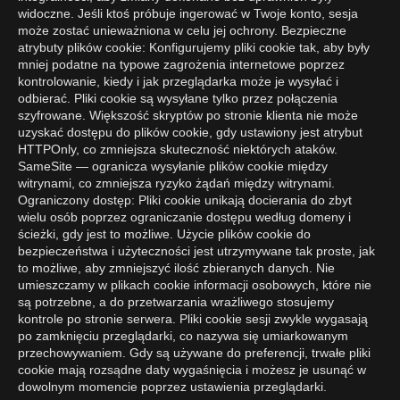
widoczne. Jeśli ktoś próbuje ingerować w Twoje konto, sesja
może zostać unieważniona w celu jej ochrony. Bezpieczne
atrybuty plików cookie: Konfigurujemy pliki cookie tak, aby były
mniej podatne na typowe zagrożenia internetowe poprzez
kontrolowanie, kiedy i jak przeglądarka może je wysyłać i
odbierać. Pliki cookie są wysyłane tylko przez połączenia
szyfrowane. Większość skryptów po stronie klienta nie może
uzyskać dostępu do plików cookie, gdy ustawiony jest atrybut
HTTPOnly, co zmniejsza skuteczność niektórych ataków.
SameSite — ogranicza wysyłanie plików cookie między
witrynami, co zmniejsza ryzyko żądań między witrynami.
Ograniczony dostęp: Pliki cookie unikają docierania do zbyt
wielu osób poprzez ograniczanie dostępu według domeny i
ścieżki, gdy jest to możliwe. Użycie plików cookie do
bezpieczeństwa i użyteczności jest utrzymywane tak proste, jak
to możliwe, aby zmniejszyć ilość zbieranych danych. Nie
umieszczamy w plikach cookie informacji osobowych, które nie
są potrzebne, a do przetwarzania wrażliwego stosujemy
kontrole po stronie serwera. Pliki cookie sesji zwykle wygasają
po zamknięciu przeglądarki, co nazywa się umiarkowanym
przechowywaniem. Gdy są używane do preferencji, trwałe pliki
cookie mają rozsądne daty wygaśnięcia i możesz je usunąć w
dowolnym momencie poprzez ustawienia przeglądarki.