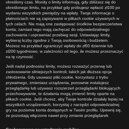
określony czas. Monity o limity informują, gdy zbliżasz się do
określonego limitu, na przykład gdy próbujesz wpłacić zł100 po
wydaniu wszystkich pieniędzy na wpłaty. Twoje informacje o
płatnościach nie są zapisywane w plikach cookie używanych w
tych celach. Nie mają one zastępować środków bezpieczeństwa
konta; zamiast tego mają zachęcać do odpowiedzialnego
zachowania i usprawniać przebieg sesji. Ustawiając limity,
wybieraj liczby zgodne z Twoją osobowością i budżetem.
Możesz na przykład ograniczyć wpłaty do zł50 dziennie lub
zł200 tygodniowo, w zależności od tego, ile możesz przeznaczyć
na tę czynność.
Jeśli nadal podnosisz limity, możesz rozważyć przerwę lub
zastosowanie silniejszych kontroli, takich jak dłuższa opcja
chłodzenia. Gdy usuwasz pliki cookie, korzystasz z trybu
prywatnego, zmieniasz urządzenia, ponownie instalujesz
przeglądarkę lub używasz rozszerzeń przeglądarki blokujących
przechowywanie, te działania mogą zmienić limity oparte na
plikach cookie. Jeśli chcesz, aby Twoje kontrole działały lepiej na
wszystkich urządzeniach, korzystaj z narzędzi odpowiedzialnej
gry na poziomie konta dostępnych w Twoim profilu. Upewnij się,
że pozostają włączone nawet przy zmianie przeglądarek.