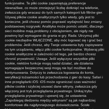
funkcjonalne. Te pliki cookie zapamiętują preferencje
niewrażliwe, co może zmniejszyć liczbę dotknięć na telefonie,
zwłaszcza gdy wracasz do tych samych kategorii lub filtrów gier.
Używaj plików cookie analitycznych tylko wtedy, gdy jest to
konieczne, jeśli chcesz pomóc poprawić wydajność bez zmiany
podstawowej rozgrywki. Analityka może pomóc ustalić, dlaczego
sieci mobilne mają problemy z obciążeniem, ale nigdy nie
powinny być wymagane do grania w gry. Rada: Utrzymuj pliki
cookie niezbędne WŁĄCZONE, aby móc logować się i grać bez
problemów. Jeśli chcesz, aby Twoje ustawienia były zapisywane
na tym urządzeniu, włącz pliki cookie funkcjonalne. Wybieraj pliki
cookie analityczne w zależności od tego, jak bardzo chcesz
chronić prywatność. Uwaga: Jeśli wyłączysz wszystkie pliki
cookie, niektóre funkcje mogą nadal działać, ale działania
wymagające bezpiecznej sesji mogą nie być możliwe do
kontynuowania. Dotyczy to zwłaszcza logowania do konta,
weryfikacji tożsamości lub przechodzenia z gier do kasy. Safari i
inne przeglądarki iOS: iOS może ograniczać czas ważności
plików cookie i szybciej usuwać dane witryny, zwłaszcza gdy
włączony jest tryb przeglądania prywatnego. Unikaj trybu
przeglądania prywatnego i upewnij się, że ustawienia
„Zapobiegaj śledzeniu między witrynami” są jak najbardziej
komfortowe dla najpłynniejszego doświadczenia. Ścisłe