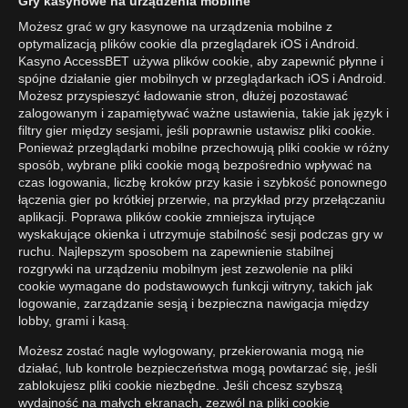
Gry kasynowe na urządzenia mobilne
Możesz grać w gry kasynowe na urządzenia mobilne z
optymalizacją plików cookie dla przeglądarek iOS i Android.
Kasyno AccessBET używa plików cookie, aby zapewnić płynne i
spójne działanie gier mobilnych w przeglądarkach iOS i Android.
Możesz przyspieszyć ładowanie stron, dłużej pozostawać
zalogowanym i zapamiętywać ważne ustawienia, takie jak język i
filtry gier między sesjami, jeśli poprawnie ustawisz pliki cookie.
Ponieważ przeglądarki mobilne przechowują pliki cookie w różny
sposób, wybrane pliki cookie mogą bezpośrednio wpływać na
czas logowania, liczbę kroków przy kasie i szybkość ponownego
łączenia gier po krótkiej przerwie, na przykład przy przełączaniu
aplikacji. Poprawa plików cookie zmniejsza irytujące
wyskakujące okienka i utrzymuje stabilność sesji podczas gry w
ruchu. Najlepszym sposobem na zapewnienie stabilnej
rozgrywki na urządzeniu mobilnym jest zezwolenie na pliki
cookie wymagane do podstawowych funkcji witryny, takich jak
logowanie, zarządzanie sesją i bezpieczna nawigacja między
lobby, grami i kasą.
Możesz zostać nagle wylogowany, przekierowania mogą nie
działać, lub kontrole bezpieczeństwa mogą powtarzać się, jeśli
zablokujesz pliki cookie niezbędne. Jeśli chcesz szybszą
wydajność na małych ekranach, zezwól na pliki cookie