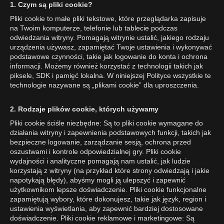
1. Czym są pliki cookie?
Pliki cookie to małe pliki tekstowe, które przeglądarka zapisuje
na Twoim komputerze, telefonie lub tablecie podczas
odwiedzania witryny. Pomagają witrynie ustalić, jakiego rodzaju
urządzenia używasz, zapamiętać Twoje ustawienia i wykonywać
podstawowe czynności, takie jak logowanie do konta i ochrona
informacji. Możemy również korzystać z technologii takich jak
piksele, SDK i pamięć lokalna. W niniejszej Polityce wszystkie te
technologie nazywane są „plikami cookie” dla uproszczenia.
2. Rodzaje plików cookie, których używamy
Pliki cookie ściśle niezbędne: Są to pliki cookie wymagane do
działania witryny i zapewnienia podstawowych funkcji, takich jak
bezpieczne logowanie, zarządzanie sesją, ochrona przed
oszustwami i kontrole odpowiedzialnej gry. Pliki cookie
wydajności i analityczne pomagają nam ustalić, jak ludzie
korzystają z witryny (na przykład które strony odwiedzają i jakie
napotykają błędy), abyśmy mogli ją ulepszyć i zapewnić
użytkownikom lepsze doświadczenie. Pliki cookie funkcjonalne
zapamiętują wybory, które dokonujesz, takie jak język, region i
ustawienia wyświetlania, aby zapewnić bardziej dostosowane
doświadczenie. Pliki cookie reklamowe i marketingowe: Są