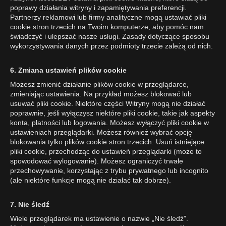
poprawy działania witryny i zapamiętywania preferencji.
Partnerzy reklamowi lub firmy analityczne mogą ustawiać pliki
cookie stron trzecich na Twoim komputerze, aby pomóc nam
świadczyć i ulepszać nasze usługi. Zasady dotyczące sposobu
wykorzystywania danych przez podmioty trzecie zależą od nich.
6. Zmiana ustawień plików cookie
Możesz zmienić działanie plików cookie w przeglądarce,
zmieniając ustawienia. Na przykład możesz blokować lub
usuwać pliki cookie. Niektóre części Witryny mogą nie działać
poprawnie, jeśli wyłączysz niektóre pliki cookie, takie jak aspekty
konta, płatności lub logowania. Możesz wyłączyć pliki cookie w
ustawieniach przeglądarki. Możesz również wybrać opcję
blokowania tylko plików cookie stron trzecich. Usuń istniejące
pliki cookie, przechodząc do ustawień przeglądarki (może to
spowodować wylogowanie). Możesz ograniczyć trwałe
przechowywanie, korzystając z trybu prywatnego lub incognito
(ale niektóre funkcje mogą nie działać tak dobrze).
7. Nie śledź
Wiele przeglądarek ma ustawienie o nazwie „Nie śledź”.