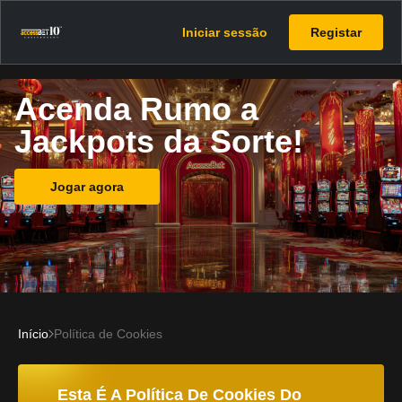
Iniciar sessão
Registar
Acenda Rumo a
Jackpots da Sorte!
Jogar agora
Início
Política de Cookies
Esta É A Política De Cookies Do