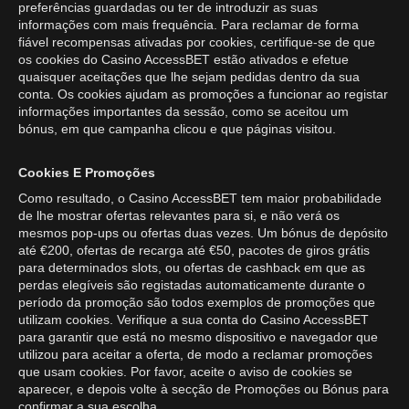
preferências guardadas ou ter de introduzir as suas
informações com mais frequência. Para reclamar de forma
fiável recompensas ativadas por cookies, certifique-se de que
os cookies do Casino AccessBET estão ativados e efetue
quaisquer aceitações que lhe sejam pedidas dentro da sua
conta. Os cookies ajudam as promoções a funcionar ao registar
informações importantes da sessão, como se aceitou um
bónus, em que campanha clicou e que páginas visitou.
Cookies E Promoções
Como resultado, o Casino AccessBET tem maior probabilidade
de lhe mostrar ofertas relevantes para si, e não verá os
mesmos pop-ups ou ofertas duas vezes. Um bónus de depósito
até €200, ofertas de recarga até €50, pacotes de giros grátis
para determinados slots, ou ofertas de cashback em que as
perdas elegíveis são registadas automaticamente durante o
período da promoção são todos exemplos de promoções que
utilizam cookies. Verifique a sua conta do Casino AccessBET
para garantir que está no mesmo dispositivo e navegador que
utilizou para aceitar a oferta, de modo a reclamar promoções
que usam cookies. Por favor, aceite o aviso de cookies se
aparecer, e depois volte à secção de Promoções ou Bónus para
confirmar a sua escolha.