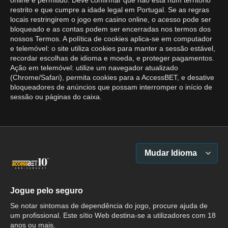
online é permitido. Deve confirmar que não está num território
restrito e que cumpre a idade legal em Portugal. Se as regras
locais restringirem o jogo em casino online, o acesso pode ser
bloqueado e as contas podem ser encerradas nos termos dos
nossos Termos. A política de cookies aplica-se em computador
e telemóvel: o site utiliza cookies para manter a sessão estável,
recordar escolhas de idioma e moeda, e proteger pagamentos.
Ação em telemóvel: utilize um navegador atualizado
(Chrome/Safari), permita cookies para a AccessBET, e desative
bloqueadores de anúncios que possam interromper o início de
sessão ou páginas do caixa.
Mudar Idioma
Jogue pelo seguro
Se notar sintomas de dependência do jogo, procure ajuda de
um profissional. Este sítio Web destina-se a utilizadores com 18
anos ou mais.