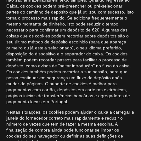
não são armazenadas em texto simples. Quando regressa ao
Caixa, os cookies podem pré-preencher ou pré-selecionar
partes do caminho de depósito que já utilizou com sucesso. Isto
torna o processo mais rápido. Se adiciona frequentemente o
mesmo montante de dinheiro, isto pode reduzir o tempo
necessário para confirmar um depósito de €20. Algumas das
coisas que os cookies podem recordar sobre depósitos são o
seu último método de depósito escolhido (para que apareça
primeiro ou já esteja selecionado), o seu idioma preferido,
disposição do dispositivo e o separador do caixa. Os cookies
também podem recordar passos para facilitar o processo de
depósito, como avisos de "saltar introdução" no fluxo do caixa.
Os cookies também podem recordar a sua sessão, para que
possa continuar em segurança um fluxo de depósito após
mudar de páginas. O suporte de cookies é melhor para
pagamentos com cartão, depósitos em carteiras eletrónicas,
páginas iniciais de transferências bancárias e agregadores de
pagamento locais em Portugal.
Nestas situações, os cookies podem ajudar o caixa a carregar a
janela do fornecedor correto mais rapidamente e reduzir o
número de vezes que tem de fazer a mesma escolha. A
finalização de compra ainda pode funcionar se limpar os
cookies do seu navegador ou definir as suas definições de