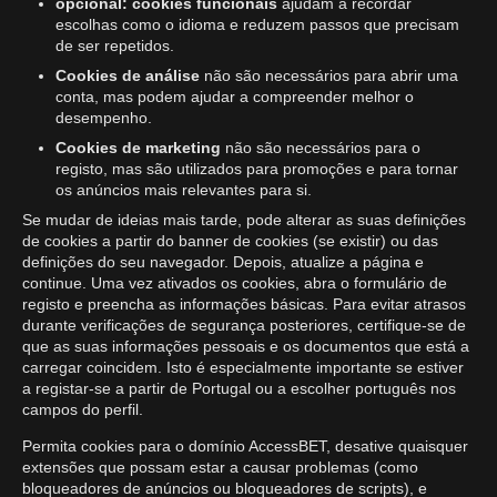
opcional: cookies funcionais
ajudam a recordar
escolhas como o idioma e reduzem passos que precisam
de ser repetidos.
Cookies de análise
não são necessários para abrir uma
conta, mas podem ajudar a compreender melhor o
desempenho.
Cookies de marketing
não são necessários para o
registo, mas são utilizados para promoções e para tornar
os anúncios mais relevantes para si.
Se mudar de ideias mais tarde, pode alterar as suas definições
de cookies a partir do banner de cookies (se existir) ou das
definições do seu navegador. Depois, atualize a página e
continue. Uma vez ativados os cookies, abra o formulário de
registo e preencha as informações básicas. Para evitar atrasos
durante verificações de segurança posteriores, certifique-se de
que as suas informações pessoais e os documentos que está a
carregar coincidem. Isto é especialmente importante se estiver
a registar-se a partir de Portugal ou a escolher português nos
campos do perfil.
Permita cookies para o domínio AccessBET, desative quaisquer
extensões que possam estar a causar problemas (como
bloqueadores de anúncios ou bloqueadores de scripts), e