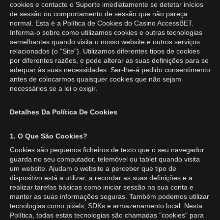
cookies e contacte o Suporte imediatamente se detetar inícios
de sessão ou comportamento de sessão que não pareça
normal. Esta é a Política de Cookies do Casino AccessBET.
Informa-o sobre como utilizamos cookies e outras tecnologias
semelhantes quando visita o nosso website e outros serviços
relacionados (o "Site"). Utilizamos diferentes tipos de cookies
por diferentes razões, e pode alterar as suas definições para se
adequar às suas necessidades. Ser-lhe-á pedido consentimento
antes de colocarmos quaisquer cookies que não sejam
necessários se a lei o exigir.
Detalhes Da Política De Cookies
1. O Que São Cookies?
Cookies são pequenos ficheiros de texto que o seu navegador
guarda no seu computador, telemóvel ou tablet quando visita
um website. Ajudam o website a perceber que tipo de
dispositivo está a utilizar, a recordar as suas definições e a
realizar tarefas básicas como iniciar sessão na sua conta e
manter as suas informações seguras. Também podemos utilizar
tecnologias como pixels, SDKs e armazenamento local. Nesta
Política, todas estas tecnologias são chamadas "cookies" para