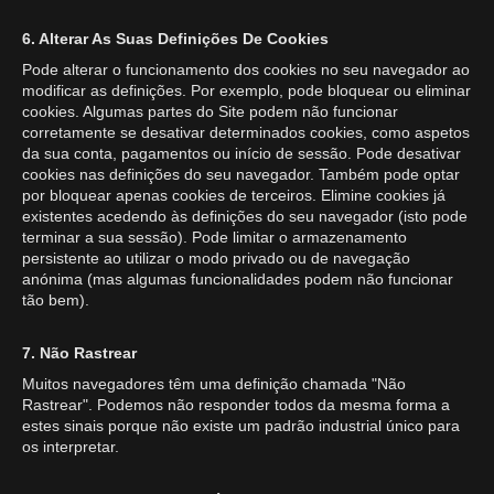
6. Alterar As Suas Definições De Cookies
Pode alterar o funcionamento dos cookies no seu navegador ao
modificar as definições. Por exemplo, pode bloquear ou eliminar
cookies. Algumas partes do Site podem não funcionar
corretamente se desativar determinados cookies, como aspetos
da sua conta, pagamentos ou início de sessão. Pode desativar
cookies nas definições do seu navegador. Também pode optar
por bloquear apenas cookies de terceiros. Elimine cookies já
existentes acedendo às definições do seu navegador (isto pode
terminar a sua sessão). Pode limitar o armazenamento
persistente ao utilizar o modo privado ou de navegação
anónima (mas algumas funcionalidades podem não funcionar
tão bem).
7. Não Rastrear
Muitos navegadores têm uma definição chamada "Não
Rastrear". Podemos não responder todos da mesma forma a
estes sinais porque não existe um padrão industrial único para
os interpretar.