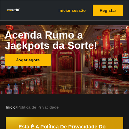
Iniciar sessão
Registar
Acenda Rumo a
Jackpots da Sorte!
Jogar agora
Início
Política de Privacidade
Esta É A Política De Privacidade Do