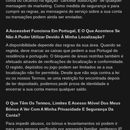
conta ou clicando na ligação "cancelar subscrição" de qualquer
mensagem de marketing. Como medida de segurança e para
cumprir as regras, as mensagens de serviço sobre a sua conta
ou transações podem ainda ser enviadas.
A Accessbet Funciona Em Portugal, E O Que Acontece Se
Não A Puder Utilizar Devido À Minha Localização?
A disponibilidade depende das regras da sua área. Quando se
regista, deve marcar as caixas que pedem a sua Portugal de
residência e português. O bloqueio de áreas restritas também é
efetuado através de verificações de localização e conformidade.
O registo, depósitos ou jogo podem ser limitados se a sua
localização não for permitida. Desde que não seja contra a lei
ou os nossos Termos, se uma restrição for encontrada depois
de ter depositado, podemos pedir prova de identidade e
encerrar a sua conta menos qualquer saldo.
O Que Têm Os Termos, Limites E Acesso Móvel Dos Meus
Bónus A Ver Com A Minha Privacidade E Segurança Da
Conta?
Para impedir abusos, os bónus e levantamentos só podem ir
para uma pessoa verificada por agregado familiar, endereço IP,