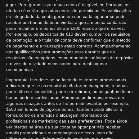
jogar. Para garantir que a sua conta é elegível em Portugal, as
ofertas só serão aplicadas onde são permitidas. As verificações
de integridade da conta garantem que cada jogador só pode
receber um bónus de boas-vindas e que a mesma conta não
pode reclamar um bónus de até €200 mais do que uma vez.
Por exemplo, os depósitos de €10 devem cumprir os requisitos
da promoção, e o titular da conta deve confirmar que o método
de pagamento e a transação estão corretos. Acompanhamento
das qualificações para promoções para garantir que os
requisitos são cumpridos, como montantes mínimos de depósito
e níveis de atividade necessários para desbloquear
recompensas.
Importante: Isto deve-se ao facto de os termos promocionais
indicarem que se os requisitos não forem cumpridos, o bónus
pode não ser concedido, pode ser retirado, ou os ganhos de um
bónus podem ser limitados. Podemos pedir mais provas em
algumas situações antes de lhe permitir levantar, por exemplo,
$500 em fundos de jogo de bónus. Também pode alterar a
forma como os anúncios o alcançam informando os
profissionais de marketing das suas preferências. Pode ainda
ver ofertas na área da sua conta se optar por não receber
emails promocionais ou mensagens de texto, mas não
utilizaremos a sua informação de contacto para enviar