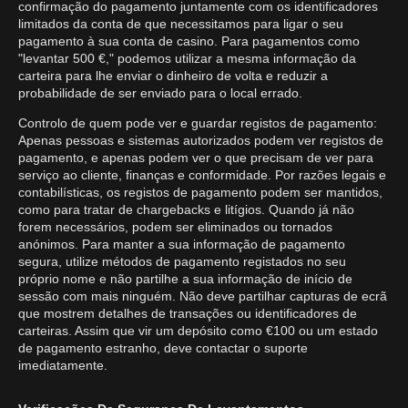
confirmação do pagamento juntamente com os identificadores
limitados da conta de que necessitamos para ligar o seu
pagamento à sua conta de casino. Para pagamentos como
"levantar 500 €," podemos utilizar a mesma informação da
carteira para lhe enviar o dinheiro de volta e reduzir a
probabilidade de ser enviado para o local errado.
Controlo de quem pode ver e guardar registos de pagamento:
Apenas pessoas e sistemas autorizados podem ver registos de
pagamento, e apenas podem ver o que precisam de ver para
serviço ao cliente, finanças e conformidade. Por razões legais e
contabilísticas, os registos de pagamento podem ser mantidos,
como para tratar de chargebacks e litígios. Quando já não
forem necessários, podem ser eliminados ou tornados
anónimos. Para manter a sua informação de pagamento
segura, utilize métodos de pagamento registados no seu
próprio nome e não partilhe a sua informação de início de
sessão com mais ninguém. Não deve partilhar capturas de ecrã
que mostrem detalhes de transações ou identificadores de
carteiras. Assim que vir um depósito como €100 ou um estado
de pagamento estranho, deve contactar o suporte
imediatamente.