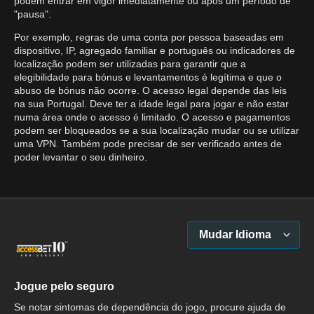
podem entrar em vigor imediatamente ou após um período de
"pausa".
Por exemplo, regras de uma conta por pessoa baseadas em
dispositivo, IP, agregado familiar e português ou indicadores de
localização podem ser utilizadas para garantir que a
elegibilidade para bónus e levantamentos é legítima e que o
abuso de bónus não ocorre. O acesso legal depende das leis
na sua Portugal. Deve ter a idade legal para jogar e não estar
numa área onde o acesso é limitado. O acesso e pagamentos
podem ser bloqueados se a sua localização mudar ou se utilizar
uma VPN. Também pode precisar de ser verificado antes de
poder levantar o seu dinheiro.
Mudar Idioma
Jogue pelo seguro
Se notar sintomas de dependência do jogo, procure ajuda de