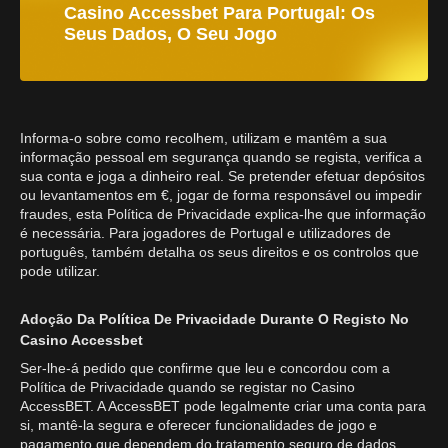
Casino Accessbet Para Portugal: Os
Seus Dados, O Seu Jogo
Informa-o sobre como recolhem, utilizam e mantêm a sua
informação pessoal em segurança quando se regista, verifica a
sua conta e joga a dinheiro real. Se pretender efetuar depósitos
ou levantamentos em €, jogar de forma responsável ou impedir
fraudes, esta Política de Privacidade explica-lhe que informação
é necessária. Para jogadores de Portugal e utilizadores de
português, também detalha os seus direitos e os controlos que
pode utilizar.
Adoção Da Política De Privacidade Durante O Registo No
Casino Accessbet
Ser-lhe-á pedido que confirme que leu e concordou com a
Política de Privacidade quando se registar no Casino
AccessBET. A AccessBET pode legalmente criar uma conta para
si, mantê-la segura e oferecer funcionalidades de jogo e
pagamento que dependem do tratamento seguro de dados