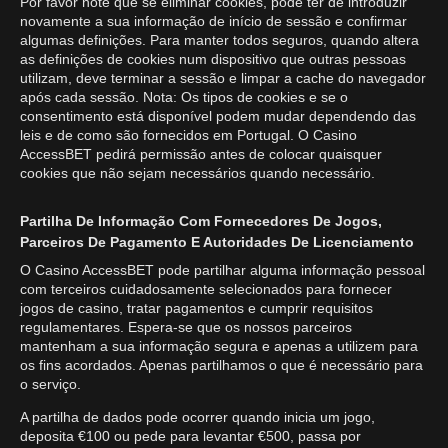
Por favor note que se eliminar cookies, pode ter de introduzir
novamente a sua informação de início de sessão e confirmar
algumas definições. Para manter todos seguros, quando altera
as definições de cookies num dispositivo que outras pessoas
utilizam, deve terminar a sessão e limpar a cache do navegador
após cada sessão. Nota: Os tipos de cookies e se o
consentimento está disponível podem mudar dependendo das
leis e de como são fornecidos em Portugal. O Casino
AccessBET pedirá permissão antes de colocar quaisquer
cookies que não sejam necessários quando necessário.
Partilha De Informação Com Fornecedores De Jogos,
Parceiros De Pagamento E Autoridades De Licenciamento
O Casino AccessBET pode partilhar alguma informação pessoal
com terceiros cuidadosamente selecionados para fornecer
jogos de casino, tratar pagamentos e cumprir requisitos
regulamentares. Espera-se que os nossos parceiros
mantenham a sua informação segura e apenas a utilizem para
os fins acordados. Apenas partilhamos o que é necessário para
o serviço.
A partilha de dados pode ocorrer quando inicia um jogo,
deposita €100 ou pede para levantar €500, passa por