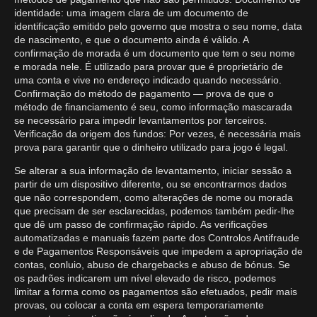
identidade: uma imagem clara de um documento de
identificação emitido pelo governo que mostra o seu nome, data
de nascimento, e que o documento ainda é válido. A
confirmação de morada é um documento que tem o seu nome
e morada nele. É utilizado para provar que é proprietário de
uma conta e vive no endereço indicado quando necessário.
Confirmação do método de pagamento — prova de que o
método de financiamento é seu, como informação mascarada
se necessário para impedir levantamentos por terceiros.
Verificação da origem dos fundos: Por vezes, é necessária mais
prova para garantir que o dinheiro utilizado para jogo é legal.
Se alterar a sua informação de levantamento, iniciar sessão a
partir de um dispositivo diferente, ou se encontrarmos dados
que não correspondem, como alterações de nome ou morada
que precisam de ser esclarecidas, podemos também pedir-lhe
que dê um passo de confirmação rápido. As verificações
automatizadas e manuais fazem parte dos Controlos Antifraude
e de Pagamentos Responsáveis que impedem a apropriação de
contas, conluio, abuso de chargebacks e abuso de bónus. Se
os padrões indicarem um nível elevado de risco, podemos
limitar a forma como os pagamentos são efetuados, pedir mais
provas, ou colocar a conta em espera temporariamente