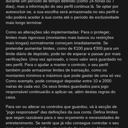
durante um período de tempo definido (como 24 horas ou 7
dias), mas a informação do seu perfil continua lá. Se optar por
autoexcluir-se, a sua escolha será armazenada no seu perfil e
não poderá aceder à sua conta até o período de exclusividade
mais longo terminar.
Como as alterações são implementadas: Para o proteger,
limites mais rigorosos (montantes mais baixos ou restrições
mais longas) normalmente começam imediatamente. Se
pretender aumentar limites, como de €100 para €300 para um
limite diário de depósito, pode ter de esperar e passar por mais
verificações. Uma vez aprovado, o novo valor será guardado no
seu perfil. Para o ajudar a manter o controlo, o seu perfil
também pode armazenar limites de transação, como os
montantes mínimos e máximos que pode gastar de uma só vez.
Como exemplo, pode conseguir depositar entre 10 e 2000
nairas de cada vez. Os seus limites guardados para jogo
responsável continuarão a aplicar-se, além destas regras do
caixa.
Para ver ou alterar os controlos que guardou, vá à secção de
"jogo responsável" das definições da sua conta. Defina limites
que sejam razoáveis para o seu orçamento e necessidades de
entretenimento. Se sentir que já não consegue controlar o seu