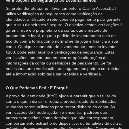
Verificações De Segurança De Levantamentos
Se pretender efetuar um levantamento, o Casino AccessBET
utiliza verificações de segurança como verificação de
identidade, antifraude e retenções de pagamento para garantir
que o seu dinheiro está seguro. O objetivo destas verificações é
garantir que é o proprietário da conta, que o método de
pagamento é legal, e que o pedido de levantamento está de
acordo com a forma como normalmente joga e financia a sua
conta. Qualquer montante de levantamento, mesmo levantar
€100, pode estar sujeito a verificações de segurança. Estas
verificações também podem ocorrer após alterações às
informações da conta ou definições de pagamento. Se for
necessária uma verificação, os pagamentos podem ser retidos
até a informação solicitada ser recebida e verificada.
O Que Podemos Pedir E Porquê
A prova de identidade (KYC) ajuda a garantir que o titular da
conta é quem diz ser e reduz a probabilidade de identidades
roubadas serem utilizadas para retirar dinheiro da conta. As
verificações de fraude ajudam a encontrar padrões que
parecem suspeitos, como detalhes que não correspondem,
comportamento estranho do dispositivo, ou tentativas de utilizar
métodos de pagamento que não são permitidos. Documento de