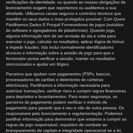
verificações de identidade, ou quando as nossas obrigações de
licenciamento exigem que reportemos ou auditemos a sua
atividade. Utilizamos canais seguros e controlos técnicos que
mantêm os seus dados o mais protegidos possível. Com Quem
Partilhamos Dados E Porquê Fornecedores de jogos (estúdios
de software e agregadores de plataformas). Quando joga,
alguma informação tem de ser enviada de ida e volta para
executar o jogo, calcular os resultados, aplicar lógica de bónus
e impedir fraudes. Isto inclui normalmente identificadores
técnicos e informação sobre a sessão de jogo para que o
fornecedor possa verificar a sessão, manter os resultados
sincronizados e ajudar em litígios.
Parceiros que ajudam com pagamentos (PSPs, bancos,
processadores de cartões e detentores de carteiras
eletrónicas). Partilhamos a informação necessária para
autorizar transações, verificar risco e cumprir regras financeiras
para depósitos e levantamentos. Para maior segurança, os
parceiros de pagamento podem verificar o método de
pagamento para garantir que é seu e não de outra pessoa. Os
responsáveis pelo licenciamento e regulamentação. Podemos
partilhar informação para demonstrar que estamos a cumprir as
regras de jogo responsável, requisitos de combate ao
branqueamento de capitais e integridade operacional se a lei,