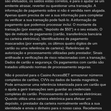
são efetuados, os saldos estão corretos, e para o ajudar se um
emitente atrasar, reverter ou questionar uma transação. A
informação de pagamento sobre si não é vendida nem alugada.
Apenas quem precisa de ver a sua informação para completar
ou verificar a sua transação pode fazê-lo. A informação de
pagamento que podemos processar inclui: O montante da
transação (por exemplo, "depósito de $50") e o seu estado; O
tipo de método de pagamento (cartão, transferência bancária
ou carteira eletrónica); Identificadores de pagamento
mascarados (por exemplo, os últimos quatro dígitos de um
cartão ou uma referência de carteira); Referências de
autorização e processamento utilizadas pelo prestador; Sinais
antifraude e verificações de risco relacionadas com a transação;
Dados de cartão e segurança; Os pagamentos com cartão são
tratados utilizando normas de processamento seguras.
Não é possível para o Casino AccessBET armazenar números
completos de cartões, CVVs ou dados de banda magnética.
Pode armazenar uma referência tokenizada para um cartão que
o ajuda a gerir transações sem guardar as credenciais
completas do cartão. Processamento de carteiras eletrónicas:
Quando utiliza uma carteira eletrónica para efetuar um
depósito, o prestador da carteira normalmente verifica a sua
identidade e envia o dinheiro para o nosso caixa. Recebemos