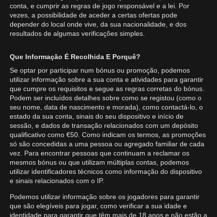
conta, e cumprir as regras de jogo responsável e a lei. Por
vezes, a possibilidade de aceder a certas ofertas pode
depender do local onde vive, da sua nacionalidade, e dos
resultados de algumas verificações simples.
Que Informação É Recolhida E Porquê?
Se optar por participar num bónus ou promoção, podemos
utilizar informação sobre a sua conta e atividades para garantir
que cumpre os requisitos e segue as regras corretas do bónus.
Podem ser incluídos detalhes sobre como se registou (como o
seu nome, data de nascimento e morada), como contactá-lo, o
estado da sua conta, sinais do seu dispositivo e início de
sessão, e dados de transação relacionados com um depósito
qualificativo como €50. Como indicam os termos, as promoções
só são concedidas a uma pessoa ou agregado familiar de cada
vez. Para encontrar pessoas que continuam a reclamar os
mesmos bónus ou que utilizam múltiplas contas, podemos
utilizar identificadores técnicos como informação do dispositivo
e sinais relacionados com o IP.
Podemos utilizar informação sobre os jogadores para garantir
que são elegíveis para jogar, como verificar a sua idade e
identidade para garantir que têm mais de 18 anos e não estão a