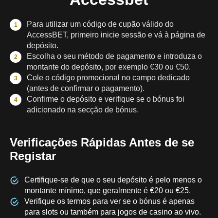
Para utilizar um código de cupão válido do
AccessBET, primeiro inicie sessão e vá à página de
depósito.
Escolha o seu método de pagamento e introduza o
montante do depósito, por exemplo €30 ou €50.
Cole o código promocional no campo dedicado
(antes de confirmar o pagamento).
Confirme o depósito e verifique se o bónus foi
adicionado na secção de bónus.
Verificações Rápidas Antes de se
Registar
Certifique-se de que o seu depósito é pelo menos o
montante mínimo, que geralmente é €20 ou €25.
Verifique os termos para ver se o bónus é apenas
para slots ou também para jogos de casino ao vivo.