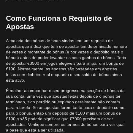
Como Funciona o Requisito de
Apostas
A maioria dos bónus de boas-vindas tem um requisito de
apostas que indica que tem de apostar um determinado número
de vezes o montante do bónus (e por vezes o depósito mais o
bónus) antes de poder levantar os seus ganhos do bónus. Teria
de apostar €3500 em jogos elegíveis para limpar um bónus de
€100. Normalmente, as apostas são baseadas em apostas
feitas com dinheiro real enquanto o seu saldo de bónus ainda
está ativo.
É melhor acompanhar o seu progresso na secção de bónus da
sua conta, uma vez que apostas feitas depois de o bónus ter
terminado, sido perdido ou expirado geralmente não contam
para a tarefa. Se as apostas forem tanto para o depósito como
para o bónus, então um depósito de €100 mais um bónus de
€100 a x35 poderia significar que €7000 precisam de ser
apostados. Verifique sempre os termos do bónus para ver qual
a base que está a ser utilizada.