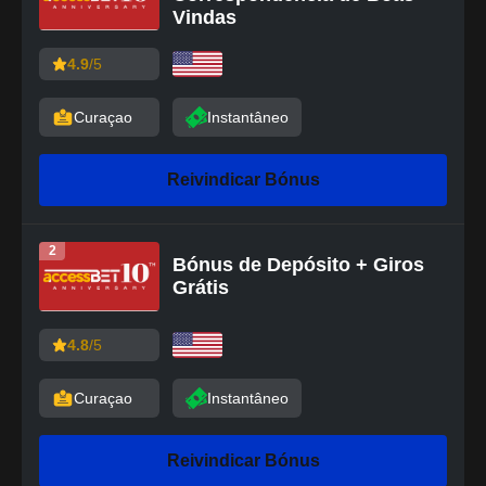
Vindas
4.9
/5
Curaçao
Instantâneo
Reivindicar Bónus
2
Bónus de Depósito + Giros
Grátis
4.8
/5
Curaçao
Instantâneo
Reivindicar Bónus