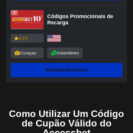
3
Códigos Promocionais de
Recarga
4.7
/5
Curaçao
Instantâneo
Reivindicar Bónus
Como Utilizar Um Código
de Cupão Válido do
Accessbet