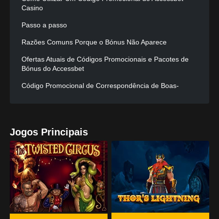
Casino
Passo a passo
Razões Comuns Porque o Bónus Não Aparece
Ofertas Atuais de Códigos Promocionais e Pacotes de
Bónus do Accessbet
Código Promocional de Correspondência de Boas-
Vindas
Bónus de Depósito Juntamente Com Giros Grátis
Códigos Promocionais de Recarga
Jogos Principais
Ofertas de Cashback
Como Utilizar Um Código de Cupão Válido do
Accessbet
Verificações Rápidas Antes de se Registar
Como Utilizar o Código de Bónus do Accessbet ao
Registar-se