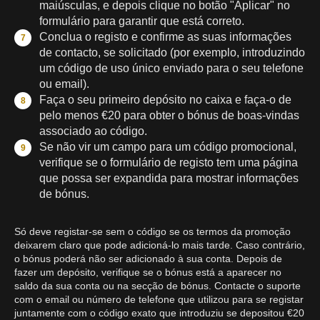
maiúsculas, e depois clique no botão "Aplicar" no
formulário para garantir que está correto.
Conclua o registo e confirme as suas informações
de contacto, se solicitado (por exemplo, introduzindo
um código de uso único enviado para o seu telefone
ou email).
Faça o seu primeiro depósito no caixa e faça-o de
pelo menos €20 para obter o bónus de boas-vindas
associado ao código.
Se não vir um campo para um código promocional,
verifique se o formulário de registo tem uma página
que possa ser expandida para mostrar informações
de bónus.
Só deve registar-se sem o código se os termos da promoção
deixarem claro que pode adicioná-lo mais tarde. Caso contrário,
o bónus poderá não ser adicionado à sua conta. Depois de
fazer um depósito, verifique se o bónus está a aparecer no
saldo da sua conta ou na secção de bónus. Contacte o suporte
com o email ou número de telefone que utilizou para se registar
juntamente com o código exato que introduziu se depositou €20