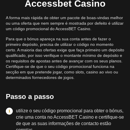
Accessbet Casino
A forma mais rápida de obter um pacote de boas-vindas melhor
ou uma oferta que nem sempre é mostrada por defeito é utilizar
um código promocional do AccessBET Casino.
Para que o bónus apareça na sua conta antes de fazer o
primeiro depósito, precisa de utilizar o código no momento
certo. A maioria das ofertas exige que faça primeiro um depósito
qualificado, por isso verifique o montante mínimo de depósito e
os requisitos de apostas antes de avançar com os seus planos.
Certifique-se de que o seu código promocional funciona na
secção em que pretende jogar, como slots, casino ao vivo ou
determinados fornecedores de jogos.
Passo a passo
utilize o seu código promocional para obter o bónus,
crie uma conta no AccessBET Casino e certifique-se
de que as suas informações de contacto estão
corretas.