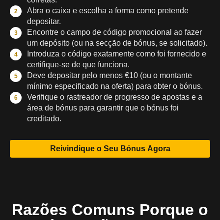
Abra o caixa e escolha a forma como pretende
depositar.
Encontre o campo de código promocional ao fazer
um depósito (ou na secção de bónus, se solicitado).
Introduza o código exatamente como foi fornecido e
certifique-se de que funciona.
Deve depositar pelo menos €10 (ou o montante
mínimo especificado na oferta) para obter o bónus.
Verifique o rastreador de progresso de apostas e a
área de bónus para garantir que o bónus foi
creditado.
Reivindique o Seu Bónus Agora
Razões Comuns Porque o