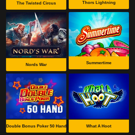
Thors Lightning
The Twisted Circus
Como Introduzir o Código no Formulário de Registo
Passo a Passo
Termos Para o Bónus de Boas-Vindas do Accessbet
Como Funciona o Requisito de Apostas
Aposta Máxima Enquanto o Bónus de Boas-Vindas Está
Ativo
Que Jogos Contam Para as Apostas
Summertime
Nords War
Ofertas Elegíveis em Criptomoeda e Cartão Para Bónus
de Depósito do Accessbet
Giros Grátis e Ofertas de Cashback do Accessbet
Double Bonus Poker 50 Hand
What A Hoot