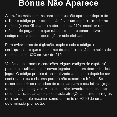
Bónus Não Aparece
As razões mais comuns para o bónus não aparecer depois de
utilizar o código promocional são fazer um depósito inferior ao
mínimo (como €5 quando a oferta indica €10), escolher um
método de pagamento que não é aceite, ou tentar utilizar o
código depois de o depósito já ter sido efetuado.
Para evitar erros de digitação, copie e cole o código, e
certifique-se de que o montante do depósito está bem acima do
mínimo, como €20 em vez de €10.
Verifique os termos e condições. Alguns códigos de cupão só
podem ser utilizados por novos jogadores ou em determinados
jogos. O código precisa de ser utilizado antes de o depósito ser
confirmado, ou o sistema poderá não associar o bónus. Se
quiser cumprir os requisitos de apostas para o seu bónus, jogue
apenas jogos elegíveis. Antes de tentar levantar, certifique-se
de que concluiu as apostas e preste atenção a quaisquer regras
de levantamento máximo, como um limite de €200 de uma
determinada promoção.