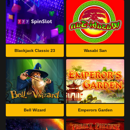
Blackjack Classic 23
Blackjack Classic 40
Bell Wizard
Emperors Garden