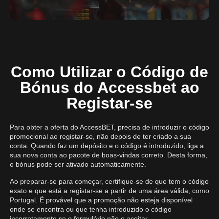
Como Utilizar o Código de
Bónus do Accessbet ao
Registar-se
Para obter a oferta do AccessBET, precisa de introduzir o código
promocional ao registar-se, não depois de ter criado a sua
conta. Quando faz um depósito e o código é introduzido, liga a
sua nova conta ao pacote de boas-vindas correto. Desta forma,
o bónus pode ser ativado automaticamente.
Ao preparar-se para começar, certifique-se de que tem o código
exato e que está a registar-se a partir de uma área válida, como
Portugal. É provável que a promoção não esteja disponível
onde se encontra ou que tenha introduzido o código
incorretamente se o formulário não o aceitar.