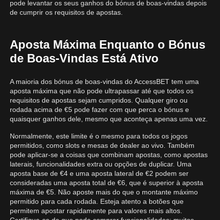
pode levantar os seus ganhos do bónus de boas-vindas depois
de cumprir os requisitos de apostas.
Aposta Máxima Enquanto o Bónus
de Boas-Vindas Está Ativo
A maioria dos bónus de boas-vindas do AccessBET tem uma
aposta máxima que não pode ultrapassar até que todos os
requisitos de apostas sejam cumpridos. Qualquer giro ou
rodada acima de €5 pode fazer com que perca o bónus e
quaisquer ganhos dele, mesmo que aconteça apenas uma vez.
Normalmente, este limite é o mesmo para todos os jogos
permitidos, como slots e mesas de dealer ao vivo. Também
pode aplicar-se a coisas que combinam apostas, como apostas
laterais, funcionalidades extra ou opções de duplicar. Uma
aposta base de €4 e uma aposta lateral de €2 podem ser
consideradas uma aposta total de €6, que é superior à aposta
máxima de €5. Não aposte mais do que o montante máximo
permitido para cada rodada. Esteja atento a botões que
permitem apostar rapidamente para valores mais altos.
Certifique-se de que pode comprar funcionalidades; muitos