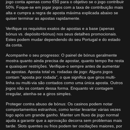
jogo conta apenas como €50 para o objetivo se o jogo contribuir
50%. Foque-se em jogar jogos com a taxa de contribuição mais
alta e cumpra a regra de aposta máxima explicada abaixo se
quiser terminar as apostas rapidamente.
Verifique os requisitos exatos de apostas e a base (apenas
bónus vs. depósito+bónus) nos seus detalhes promocionais.
Estes podem mudar dependendo do seu Portugal e do estado
da conta.
Acompanhe o seu progresso: O painel de bónus geralmente
mostra quanto ainda precisa de apostar, quanto tempo lhe resta
e quaisquer restrições. Verifique-o sempre antes de aumentar
as apostas. Aposta total vs. rodadas de jogo: Alguns jogos
contam "aposta por rodada", o que significa que giros multi-
linha ou multi-via são contados como uma única aposta. Outros
jogos não os contam dessa forma. Enquanto vir contagem
irregular, atenha-se a giros simples.
Proteger contra abuso de bónus: Os casinos podem notar
comportamentos estranhos, como tentar levantar várias vezes
logo após um grande ganho. Manter um fluxo de jogo normal
ajuda a garantir que a aprovação decorra sem problemas mais
tarde. Slots quentes ou frios podem ter oscilações maiores, por