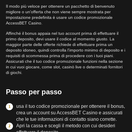
Il modo più veloce per ottenere un pacchetto di benvenuto
migliore o un'offerta che non viene sempre mostrata per
impostazione predefinita è usare un codice promozionale
AccessBET Casino.
Affinché il bonus appaia nel tuo account prima di effettuare il
primo deposito, devi usare il codice al momento giusto. La
maggior parte delle offerte richiede di effettuare prima un
deposito idoneo, quindi controlla l'importo minimo di deposito e i
requisiti di scommessa prima di procedere con i tuoi piani.
Assicurati che il tuo codice promozionale funzioni nella sezione
in cui vuoi giocare, come slot, casinò live o determinati fornitori
di giochi.
Passo per passo
usa il tuo codice promozionale per ottenere il bonus,
crea un account su AccessBET Casino e assicurati
che le tue informazioni di contatto siano corrette.
Apri la cassa e scegli il metodo con cui desideri