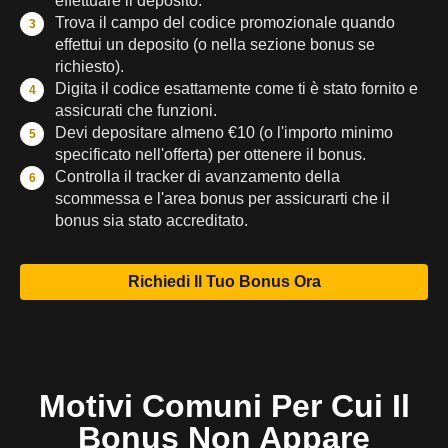
effettuare il deposito.
Trova il campo del codice promozionale quando
effettui un deposito (o nella sezione bonus se
richiesto).
Digita il codice esattamente come ti è stato fornito e
assicurati che funzioni.
Devi depositare almeno €10 (o l'importo minimo
specificato nell'offerta) per ottenere il bonus.
Controlla il tracker di avanzamento della
scommessa e l'area bonus per assicurarti che il
bonus sia stato accreditato.
Richiedi Il Tuo Bonus Ora
Motivi Comuni Per Cui Il
Bonus Non Appare