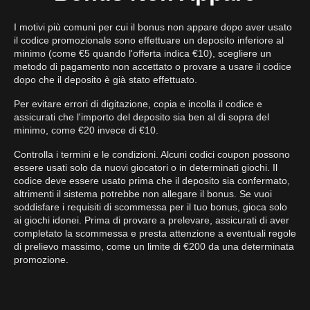
I motivi più comuni per cui il bonus non appare dopo aver usato
il codice promozionale sono effettuare un deposito inferiore al
minimo (come €5 quando l'offerta indica €10), scegliere un
metodo di pagamento non accettato o provare a usare il codice
dopo che il deposito è già stato effettuato.
Per evitare errori di digitazione, copia e incolla il codice e
assicurati che l'importo del deposito sia ben al di sopra del
minimo, come €20 invece di €10.
Controlla i termini e le condizioni. Alcuni codici coupon possono
essere usati solo da nuovi giocatori o in determinati giochi. Il
codice deve essere usato prima che il deposito sia confermato,
altrimenti il sistema potrebbe non allegare il bonus. Se vuoi
soddisfare i requisiti di scommessa per il tuo bonus, gioca solo
ai giochi idonei. Prima di provare a prelevare, assicurati di aver
completato la scommessa e presta attenzione a eventuali regole
di prelievo massimo, come un limite di €200 da una determinata
promozione.