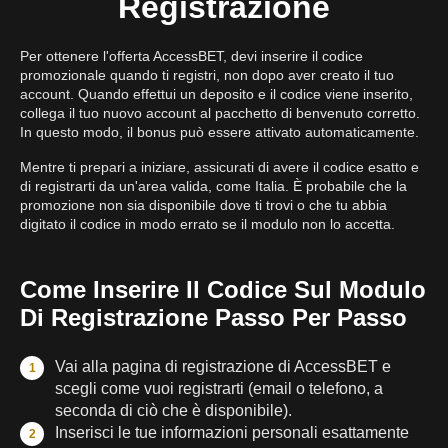
Registrazione
Per ottenere l'offerta AccessBET, devi inserire il codice
promozionale quando ti registri, non dopo aver creato il tuo
account. Quando effettui un deposito e il codice viene inserito,
collega il tuo nuovo account al pacchetto di benvenuto corretto.
In questo modo, il bonus può essere attivato automaticamente.
Mentre ti prepari a iniziare, assicurati di avere il codice esatto e
di registrarti da un'area valida, come Italia. È probabile che la
promozione non sia disponibile dove ti trovi o che tu abbia
digitato il codice in modo errato se il modulo non lo accetta.
Come Inserire Il Codice Sul Modulo
Di Registrazione Passo Per Passo
Vai alla pagina di registrazione di AccessBET e
scegli come vuoi registrarti (email o telefono, a
seconda di ciò che è disponibile).
Inserisci le tue informazioni personali esattamente