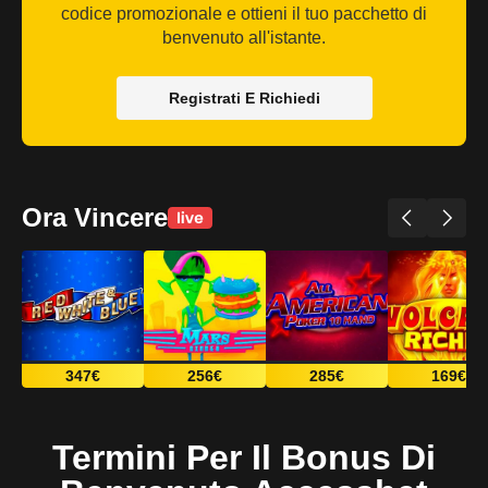
codice promozionale e ottieni il tuo pacchetto di
benvenuto all'istante.
Registrati E Richiedi
Ora Vincere
347€
256€
285€
169€
Termini Per Il Bonus Di