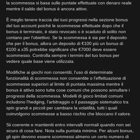
la scommessa si basa sulle puntate effettuate con denaro reale
mentre il saldo del bonus è ancora attivo.
È meglio tenere traccia dei tuoi progressi nella sezione bonus
del tuo account poiché le scommesse effettuate dopo che il
bonus è terminato, è stato revocato o è scaduto di solito non
contano per l'obiettivo. Se la scommessa è sia per il deposito
che per il bonus, allora un deposito di €100 più un bonus di
€100 a x35 potrebbe significare che €7000 deve essere
scommesso. Controlla sempre i termini del tuo bonus per
vedere quale base viene utilizzata.
Modifiche ai giochi non consentiti, l'uso di determinate
funzionalità di scommessa non consentite o l'effettuazione di
scommesse superiori al limite di puntata massima mentre il
bonus è attivo sono tutte cose comuni che possono annullare i
progressi della scommessa. Modelli di gioco limitati comuni
includono l'hedging, l'arbitraggio o il passaggio sistematico tra
spin grandi e piccoli per cambiare la volatilità, tutti i quali
coinvolgono scommesse a basso rischio che bloccano il valore.
Sii coerente e mantieniti entro intervalli normali quando non sei
sicuro di cosa fare. Nota sulla puntata minima: Per alcuni bonus,
gli spin devono essere scommessi almeno un certo numero di