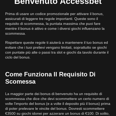
Benvenuto Accessbet
Prima di usare un codice promozionale per attivare il bonus,
assicurati di leggere tre regole importanti. Queste sono il
requisito di scommessa, la puntata massima che puoi fare
mentre il bonus è attivo e come i diversi giochi influenzano la
scommessa.
Rispettare queste regole ti aiuterà a mantenere il tuo bonus ed
evitare che i tuoi prelievi vengano limitati, soprattutto se giochi
con puntate più alte o passi tra slot e giochi da tavolo durante il
ciclo del bonus.
Come Funziona Il Requisito Di
Scomessa
La maggior parte dei bonus di benvenuto ha un requisito di
scommessa che dice che devi scommettere un certo numero di
volte l'importo del bonus (e a volte il deposito più il bonus) prima
di poter prelevare le vincite del bonus. Dovresti scommettere
€3500 su giochi idonei per azzerare un bonus di €100. Di solito,