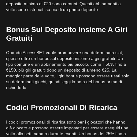
deposito minimo di €20 sono comuni. Questi abbinamenti a
volte sono distribuiti su più di un primo deposito.
Bonus Sul Deposito Insieme A Giri
Gratuiti
Quando AccessBET vuole promuovere una determinata slot,
spesso offre un bonus sul deposito insieme a giri gratuiti. Un
tipo comune è un abbinamento più piccolo, come il 50% fino a
€150, più giri gratuiti dopo un deposito di almeno €25. La
maggior parte delle volte, i giri bonus possono essere usati solo
su determinati giochi, quindi leggi la nota del bonus prima di
richiederlo.
Codici Promozionali Di Ricarica
I codici promozionali di ricarica sono per i giocatori che hanno
già giocato e possono essere impostati per essere eseguiti una
volta alla settimana o durante eventi. Un bonus del 25% fino a