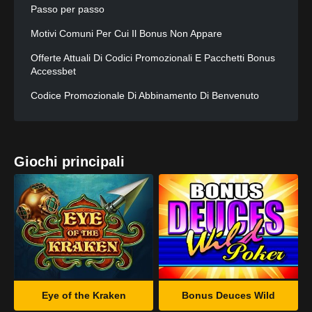
Passo per passo
Motivi Comuni Per Cui Il Bonus Non Appare
Offerte Attuali Di Codici Promozionali E Pacchetti Bonus
Accessbet
Codice Promozionale Di Abbinamento Di Benvenuto
Bonus Sul Deposito Insieme A Giri Gratuiti
Codici Promozionali Di Ricarica
Giochi principali
Offerte Di Cashback
Come Usare Un Codice Coupon Accessbet Valido
Controlli Rapidi Prima Di Iscriverti
Come Usare Il Codice Bonus Accessbet Al Momento
Della Registrazione
Come Inserire Il Codice Sul Modulo Di Registrazione
Passo Per Passo
Eye of the Kraken
Bonus Deuces Wild