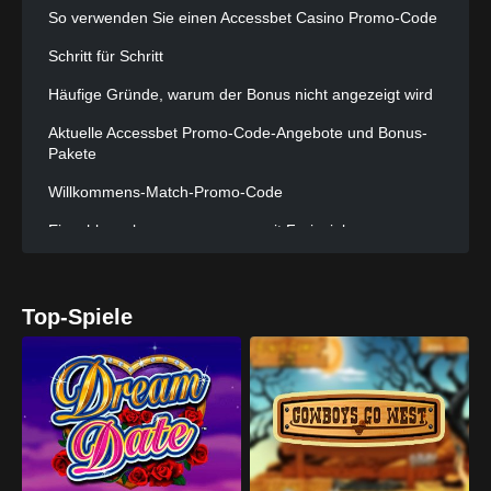
So verwenden Sie einen Accessbet Casino Promo-Code
Schritt für Schritt
Häufige Gründe, warum der Bonus nicht angezeigt wird
Aktuelle Accessbet Promo-Code-Angebote und Bonus-
Pakete
Willkommens-Match-Promo-Code
Einzahlungsbonus zusammen mit Freispielen
Nachlade-Promo-Codes
Cashback-Angebote
Top-Spiele
So verwenden Sie einen gültigen Accessbet
Gutscheincode
Schnelle Prüfungen, bevor Sie beitreten
So verwenden Sie den Accessbet Bonuscode bei der
Anmeldung