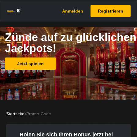
Anmelden
Registrieren
Zünde auf zu glücklichen
Jackpots!
Jetzt spielen
Startseite
Promo-Code
Holen Sie sich Ihren Bonus jetzt bei