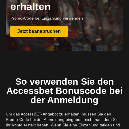
erhalten
Promo-Code bei Einzahlung verwenden
Jetzt beanspruchen
So verwenden Sie den
Accessbet Bonuscode bei
der Anmeldung
Um das AccessBET-Angebot zu erhalten, müssen Sie den
Promo-Code bei der Anmeldung eingeben, nicht nachdem Sie
Ihr Konto erstellt haben. Wenn Sie eine Einzahlung tätigen und