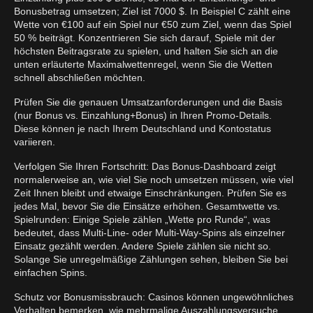
Bonusbetrag umsetzen; Ziel ist 7000 $. In Beispiel C zählt eine
Wette von €100 auf ein Spiel nur €50 zum Ziel, wenn das Spiel
50 % beiträgt. Konzentrieren Sie sich darauf, Spiele mit der
höchsten Beitragsrate zu spielen, und halten Sie sich an die
unten erläuterte Maximalwettenregel, wenn Sie die Wetten
schnell abschließen möchten.
Prüfen Sie die genauen Umsatzanforderungen und die Basis
(nur Bonus vs. Einzahlung+Bonus) in Ihren Promo-Details.
Diese können je nach Ihrem Deutschland und Kontostatus
variieren.
Verfolgen Sie Ihren Fortschritt: Das Bonus-Dashboard zeigt
normalerweise an, wie viel Sie noch umsetzen müssen, wie viel
Zeit Ihnen bleibt und etwaige Einschränkungen. Prüfen Sie es
jedes Mal, bevor Sie die Einsätze erhöhen. Gesamtwette vs.
Spielrunden: Einige Spiele zählen „Wette pro Runde“, was
bedeutet, dass Multi-Line- oder Multi-Way-Spins als einzelner
Einsatz gezählt werden. Andere Spiele zählen sie nicht so.
Solange Sie unregelmäßige Zählungen sehen, bleiben Sie bei
einfachen Spins.
Schutz vor Bonusmissbrauch: Casinos können ungewöhnliches
Verhalten bemerken, wie mehrmalige Auszahlungsversuche