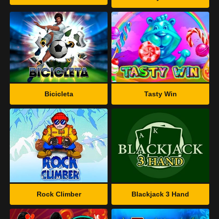
Bicicleta
Tasty Win
Rock Climber
Blackjack 3 Hand