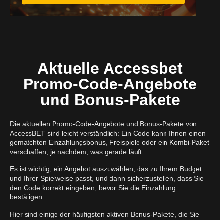
Aktuelle Accessbet
Promo-Code-Angebote
und Bonus-Pakete
Die aktuellen Promo-Code-Angebote und Bonus-Pakete von
AccessBET sind leicht verständlich: Ein Code kann Ihnen einen
gematchten Einzahlungsbonus, Freispiele oder ein Kombi-Paket
verschaffen, je nachdem, was gerade läuft.
Es ist wichtig, ein Angebot auszuwählen, das zu Ihrem Budget
und Ihrer Spielweise passt, und dann sicherzustellen, dass Sie
den Code korrekt eingeben, bevor Sie die Einzahlung
bestätigen.
Hier sind einige der häufigsten aktiven Bonus-Pakete, die Sie