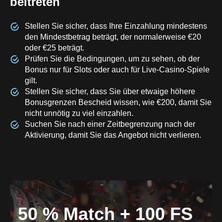
beitreten
Stellen Sie sicher, dass Ihre Einzahlung mindestens
den Mindestbetrag beträgt, der normalerweise €20
oder €25 beträgt.
Prüfen Sie die Bedingungen, um zu sehen, ob der
Bonus nur für Slots oder auch für Live-Casino-Spiele
gilt.
Stellen Sie sicher, dass Sie über etwaige höhere
Bonusgrenzen Bescheid wissen, wie €200, damit Sie
nicht unnötig zu viel einzahlen.
Suchen Sie nach einer Zeitbegrenzung nach der
Aktivierung, damit Sie das Angebot nicht verlieren.
50 % Match + 100 FS