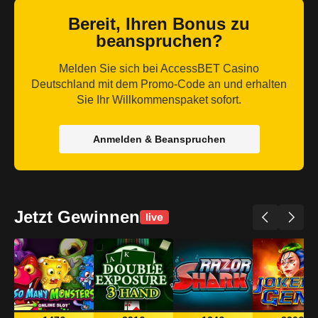
Bereit, Ihren Bonus zu
beanspruchen?
Melden Sie sich bei AccessBET Casino
Deutschland mit dem Promo-Code an und erhalten
Sie Ihr Willkommenspaket sofort.
Anmelden & Beanspruchen
Jetzt Gewinnen