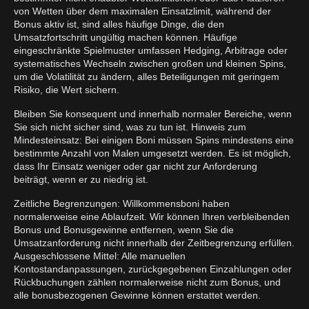
von Wetten über dem maximalen Einsatzlimit, während der
Bonus aktiv ist, sind alles häufige Dinge, die den
Umsatzfortschritt ungültig machen können. Häufige
eingeschränkte Spielmuster umfassen Hedging, Arbitrage oder
systematisches Wechseln zwischen großen und kleinen Spins,
um die Volatilität zu ändern, alles Beteiligungen mit geringem
Risiko, die Wert sichern.
Bleiben Sie konsequent und innerhalb normaler Bereiche, wenn
Sie sich nicht sicher sind, was zu tun ist. Hinweis zum
Mindesteinsatz: Bei einigen Boni müssen Spins mindestens eine
bestimmte Anzahl von Malen umgesetzt werden. Es ist möglich,
dass Ihr Einsatz weniger oder gar nicht zur Anforderung
beiträgt, wenn er zu niedrig ist.
Zeitliche Begrenzungen: Willkommensboni haben
normalerweise eine Ablaufzeit. Wir können Ihren verbleibenden
Bonus und Bonusgewinne entfernen, wenn Sie die
Umsatzanforderung nicht innerhalb der Zeitbegrenzung erfüllen.
Ausgeschlossene Mittel: Alle manuellen
Kontostandanpassungen, zurückgegebenen Einzahlungen oder
Rückbuchungen zählen normalerweise nicht zum Bonus, und
alle bonusbezogenen Gewinne können erstattet werden.