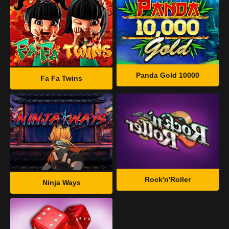
Panda Gold 10000
Fa Fa Twins
15 Golden Eggs
Ninja Ways