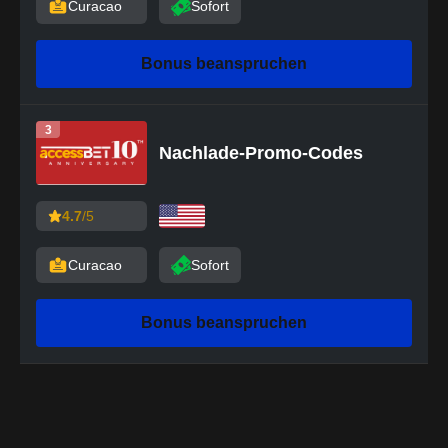
Curacao
Sofort
Bonus beanspruchen
3
Nachlade-Promo-Codes
4.7
/5
Curacao
Sofort
Bonus beanspruchen