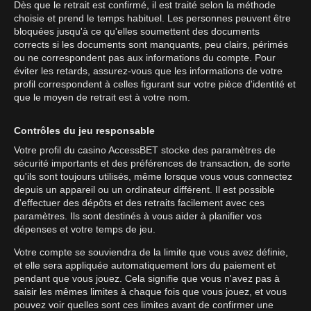
Dès que le retrait est confirmé, il est traité selon la méthode
choisie et prend le temps habituel. Les personnes peuvent être
bloquées jusqu'à ce qu'elles soumettent des documents
corrects si les documents sont manquants, peu clairs, périmés
ou ne correspondent pas aux informations du compte. Pour
éviter les retards, assurez-vous que les informations de votre
profil correspondent à celles figurant sur votre pièce d'identité et
que le moyen de retrait est à votre nom.
Contrôles du jeu responsable
Votre profil du casino AccessBET stocke des paramètres de
sécurité importants et des préférences de transaction, de sorte
qu'ils sont toujours utilisés, même lorsque vous vous connectez
depuis un appareil ou un ordinateur différent. Il est possible
d'effectuer des dépôts et des retraits facilement avec ces
paramètres. Ils sont destinés à vous aider à planifier vos
dépenses et votre temps de jeu.
Votre compte se souviendra de la limite que vous avez définie,
et elle sera appliquée automatiquement lors du paiement et
pendant que vous jouez. Cela signifie que vous n'avez pas à
saisir les mêmes limites à chaque fois que vous jouez, et vous
pouvez voir quelles sont ces limites avant de confirmer une