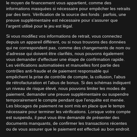
le moyen de financement vous appartient, comme des
informations masquées si nécessaire pour empêcher les retraits
par des tiers. Vérification de la source des fonds : parfois, une
preuve supplémentaire est nécessaire pour s'assurer que
l'argent utilisé pour le jeu est légal.
Si vous modifiez vos informations de retrait, vous connectez
depuis un appareil différent, ou si nous trouvons des données
qui ne correspondent pas, comme des changements de nom ou
d'adresse qui doivent être clarifiés, nous pouvons également
vous demander d'effectuer une étape de confirmation rapide.
Les vérifications automatisées et manuelles font partie des
contrôles anti-fraude et de paiement responsable qui
empêchent la prise de contrôle de compte, la collusion, l'abus
de rétrofacturation et l'abus de bonus. Si des schémas indiquent
un niveau de risque élevé, nous pouvons limiter les modes de
paiement, demander une preuve supplémentaire ou suspendre
temporairement le compte pendant que l'enquête est menée.
Les blocages de paiement ne sont mis en place que le temps
nécessaire pour terminer les vérifications. Lorsque votre compte
est suspendu, il peut vous être demandé de présenter des
documents manquants, de confirmer les transactions récentes
ou de vous assurer que le paiement est effectué au bon endroit.