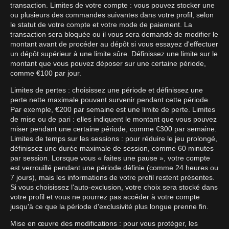
transaction. Limites de votre compte : vous pouvez stocker une
ou plusieurs des commandes suivantes dans votre profil, selon
le statut de votre compte et votre mode de paiement. La
transaction sera bloquée ou il vous sera demandé de modifier le
montant avant de procéder au dépôt si vous essayez d'effectuer
un dépôt supérieur à une limite sûre. Définissez une limite sur le
montant que vous pouvez déposer sur une certaine période,
comme €100 par jour.
Limites de pertes : choisissez une période et définissez une
perte nette maximale pouvant survenir pendant cette période.
Par exemple, €200 par semaine est une limite de perte. Limites
de mise ou de pari : elles indiquent le montant que vous pouvez
miser pendant une certaine période, comme €300 par semaine.
Limites de temps sur les sessions : pour réduire le jeu prolongé,
définissez une durée maximale de session, comme 60 minutes
par session. Lorsque vous « faites une pause », votre compte
est verrouillé pendant une période définie (comme 24 heures ou
7 jours), mais les informations de votre profil restent présentes.
Si vous choisissez l'auto-exclusion, votre choix sera stocké dans
votre profil et vous ne pourrez pas accéder à votre compte
jusqu'à ce que la période d'exclusivité plus longue prenne fin.
Mise en œuvre des modifications : pour vous protéger, les