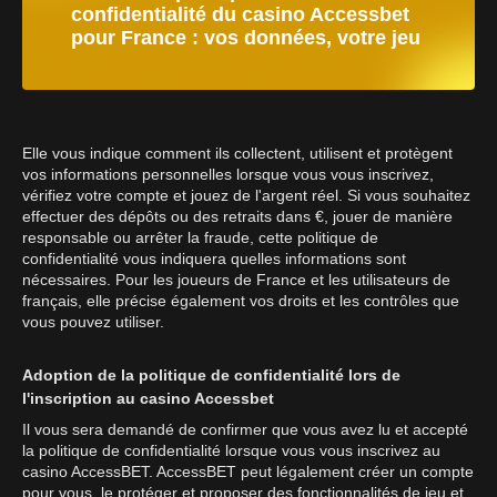
confidentialité du casino Accessbet
pour France : vos données, votre jeu
Elle vous indique comment ils collectent, utilisent et protègent
vos informations personnelles lorsque vous vous inscrivez,
vérifiez votre compte et jouez de l'argent réel. Si vous souhaitez
effectuer des dépôts ou des retraits dans €, jouer de manière
responsable ou arrêter la fraude, cette politique de
confidentialité vous indiquera quelles informations sont
nécessaires. Pour les joueurs de France et les utilisateurs de
français, elle précise également vos droits et les contrôles que
vous pouvez utiliser.
Adoption de la politique de confidentialité lors de
l'inscription au casino Accessbet
Il vous sera demandé de confirmer que vous avez lu et accepté
la politique de confidentialité lorsque vous vous inscrivez au
casino AccessBET. AccessBET peut légalement créer un compte
pour vous, le protéger et proposer des fonctionnalités de jeu et