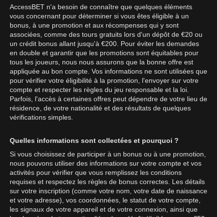
AccessBET n'a besoin de connaître que quelques éléments
vous concernant pour déterminer si vous êtes éligible à un
bonus, à une promotion et aux récompenses qui y sont
associées, comme des tours gratuits lors d'un dépôt de €20 ou
un crédit bonus allant jusqu'à €200. Pour éviter les demandes
en double et garantir que les promotions sont équitables pour
tous les joueurs, nous nous assurons que la bonne offre est
appliquée au bon compte. Vos informations ne sont utilisées que
pour vérifier votre éligibilité à la promotion, l'envoyer sur votre
compte et respecter les règles du jeu responsable et la loi.
Parfois, l'accès à certaines offres peut dépendre de votre lieu de
résidence, de votre nationalité et des résultats de quelques
vérifications simples.
Quelles informations sont collectées et pourquoi ?
Si vous choisissez de participer à un bonus ou à une promotion,
nous pouvons utiliser des informations sur votre compte et vos
activités pour vérifier que vous remplissez les conditions
requises et respectez les règles de bonus correctes. Les détails
sur votre inscription (comme votre nom, votre date de naissance
et votre adresse), vos coordonnées, le statut de votre compte,
les signaux de votre appareil et de votre connexion, ainsi que