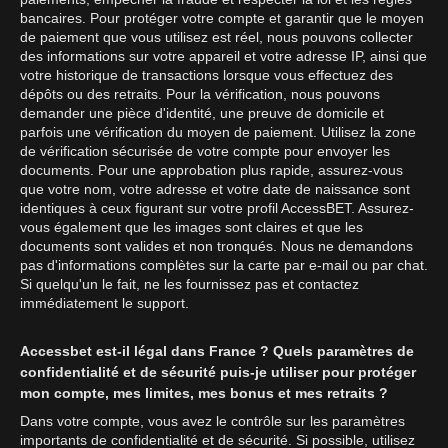
bancaires. Pour protéger votre compte et garantir que le moyen
de paiement que vous utilisez est réel, nous pouvons collecter
des informations sur votre appareil et votre adresse IP, ainsi que
votre historique de transactions lorsque vous effectuez des
dépôts ou des retraits. Pour la vérification, nous pouvons
demander une pièce d'identité, une preuve de domicile et
parfois une vérification du moyen de paiement. Utilisez la zone
de vérification sécurisée de votre compte pour envoyer les
documents. Pour une approbation plus rapide, assurez-vous
que votre nom, votre adresse et votre date de naissance sont
identiques à ceux figurant sur votre profil AccessBET. Assurez-
vous également que les images sont claires et que les
documents sont valides et non tronqués. Nous ne demandons
pas d'informations complètes sur la carte par e-mail ou par chat.
Si quelqu'un le fait, ne les fournissez pas et contactez
immédiatement le support.
Accessbet est-il légal dans France ? Quels paramètres de
confidentialité et de sécurité puis-je utiliser pour protéger
mon compte, mes limites, mes bonus et mes retraits ?
Dans votre compte, vous avez le contrôle sur les paramètres
importants de confidentialité et de sécurité. Si possible, utilisez