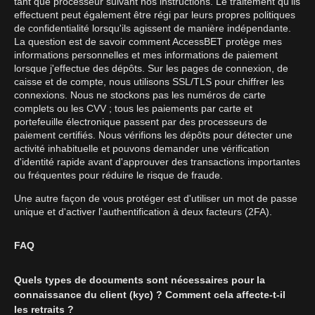
tant que processeur suivant nos instructions. Le traitement qu'ils
effectuent peut également être régi par leurs propres politiques
de confidentialité lorsqu'ils agissent de manière indépendante.
La question est de savoir comment AccessBET protège mes
informations personnelles et mes informations de paiement
lorsque j'effectue des dépôts. Sur les pages de connexion, de
caisse et de compte, nous utilisons SSL/TLS pour chiffrer les
connexions. Nous ne stockons pas les numéros de carte
complets ou les CVV ; tous les paiements par carte et
portefeuille électronique passent par des processeurs de
paiement certifiés. Nous vérifions les dépôts pour détecter une
activité inhabituelle et pouvons demander une vérification
d'identité rapide avant d'approuver des transactions importantes
ou fréquentes pour réduire le risque de fraude.
Une autre façon de vous protéger est d'utiliser un mot de passe
unique et d'activer l'authentification à deux facteurs (2FA).
FAQ
Quels types de documents sont nécessaires pour la
connaissance du client (kyc) ? Comment cela affecte-t-il
les retraits ?