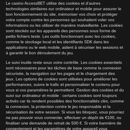
Le casino AccessBET utilise des cookies et d'autres
technologies similaires sur ordinateur et mobile pour assurer le
bon fonctionnement du site, mémoriser vos choix et protéger
votre compte contre les personnes qui souhaitent voler vos
informations ou les utiliser de manière malveillante. Les cookies
sont stockés sur les appareils des personnes sous forme de
petits fichiers texte. Les outils fonctionnant avec les cookies,
comme le stockage local et les identifiants SDK dans les
applications ou le web mobile, aident à sécuriser les sessions et
à garantir le bon déroulement du jeu.
Le suivi inutile reste sous votre contrôle. Les cookies essentiels
sont nécessaires pour les tâches de base comme la connexion
sécurisée, la navigation sur les pages et le chargement des
jeux. Les options de cookies sont utilisées pour améliorer les
performances, suivre le trafic et personnaliser le contenu pour
vous si vos paramètres le permettent. Gestion des cookies et du
suivi sur ordinateur et mobile : certains cookies sont toujours
activés car ils rendent possibles des fonctionnalités clés, comme
la connexion, la protection contre le jeu responsable et la
sécurisation de votre session. Si vous les bloquez, vous pourriez
ne pas pouvoir vous connecter, effectuer un dépôt de €100, ou
finaliser une demande de retrait de 500 €. Si votre bannière de
consentement et les paramètres de votre appareil vous