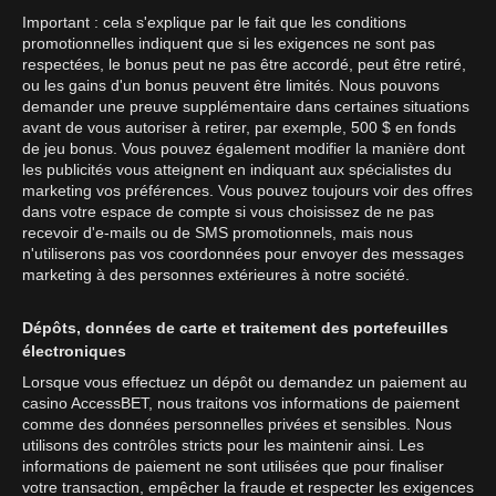
Important : cela s'explique par le fait que les conditions
promotionnelles indiquent que si les exigences ne sont pas
respectées, le bonus peut ne pas être accordé, peut être retiré,
ou les gains d'un bonus peuvent être limités. Nous pouvons
demander une preuve supplémentaire dans certaines situations
avant de vous autoriser à retirer, par exemple, 500 $ en fonds
de jeu bonus. Vous pouvez également modifier la manière dont
les publicités vous atteignent en indiquant aux spécialistes du
marketing vos préférences. Vous pouvez toujours voir des offres
dans votre espace de compte si vous choisissez de ne pas
recevoir d'e-mails ou de SMS promotionnels, mais nous
n'utiliserons pas vos coordonnées pour envoyer des messages
marketing à des personnes extérieures à notre société.
Dépôts, données de carte et traitement des portefeuilles
électroniques
Lorsque vous effectuez un dépôt ou demandez un paiement au
casino AccessBET, nous traitons vos informations de paiement
comme des données personnelles privées et sensibles. Nous
utilisons des contrôles stricts pour les maintenir ainsi. Les
informations de paiement ne sont utilisées que pour finaliser
votre transaction, empêcher la fraude et respecter les exigences