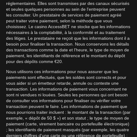
réglementaires. Elles sont transmises par des canaux sécurisés
et seules quelques personnes au sein de l'entreprise peuvent
les consulter. Un prestataire de services de paiement agréé
peut traiter votre paiement, selon la méthode que vous
choisissez. Le casino AccessBET ne stocke que les informations
nécessaires à la comptabilité, à la conformité et au traitement
des litiges. Le prestataire ne reçoit que les informations dont il a
besoin pour finaliser la transaction. Nous conservons les détails
des transactions comme la date et l'heure, le type de moyen de
paiement, les identifiants de référence et le montant du dépôt
pour des dépôts comme €20.
Nous utilisons ces informations pour nous assurer que les
paiements sont effectués, que les soldes sont corrects et pour
vous aider si un émetteur retarde, annule ou conteste une
transaction. Les informations de paiement vous concernant ne
sont ni vendues ni louées. Seules les personnes qui ont besoin
de consulter vos informations pour finaliser ou vérifier votre
transaction peuvent le faire. Les informations de paiement que
nous pourrions traiter incluent : le montant de la transaction (par
exemple, « dépôt de 50 $ ») et son statut ; le type de moyen de
paiement (carte, virement bancaire ou portefeuille électronique)
; les identifiants de paiement masqués (par exemple, les quatre
derniers chiffres d'une carte ou une référence de portefeuille) ;