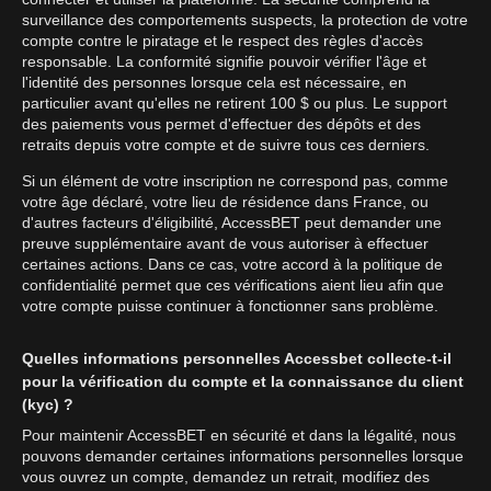
surveillance des comportements suspects, la protection de votre
compte contre le piratage et le respect des règles d'accès
responsable. La conformité signifie pouvoir vérifier l'âge et
l'identité des personnes lorsque cela est nécessaire, en
particulier avant qu'elles ne retirent 100 $ ou plus. Le support
des paiements vous permet d'effectuer des dépôts et des
retraits depuis votre compte et de suivre tous ces derniers.
Si un élément de votre inscription ne correspond pas, comme
votre âge déclaré, votre lieu de résidence dans France, ou
d'autres facteurs d'éligibilité, AccessBET peut demander une
preuve supplémentaire avant de vous autoriser à effectuer
certaines actions. Dans ce cas, votre accord à la politique de
confidentialité permet que ces vérifications aient lieu afin que
votre compte puisse continuer à fonctionner sans problème.
Quelles informations personnelles Accessbet collecte-t-il
pour la vérification du compte et la connaissance du client
(kyc) ?
Pour maintenir AccessBET en sécurité et dans la légalité, nous
pouvons demander certaines informations personnelles lorsque
vous ouvrez un compte, demandez un retrait, modifiez des