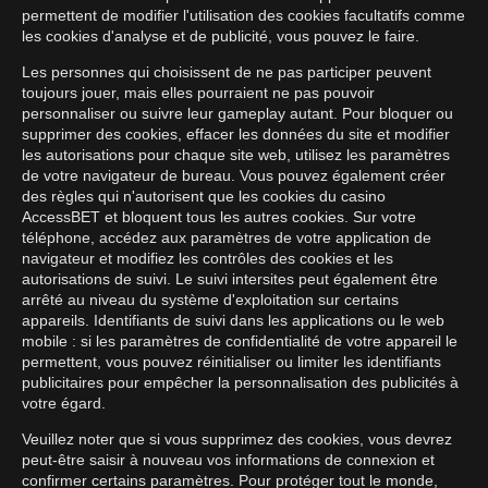
permettent de modifier l'utilisation des cookies facultatifs comme
les cookies d'analyse et de publicité, vous pouvez le faire.
Les personnes qui choisissent de ne pas participer peuvent
toujours jouer, mais elles pourraient ne pas pouvoir
personnaliser ou suivre leur gameplay autant. Pour bloquer ou
supprimer des cookies, effacer les données du site et modifier
les autorisations pour chaque site web, utilisez les paramètres
de votre navigateur de bureau. Vous pouvez également créer
des règles qui n'autorisent que les cookies du casino
AccessBET et bloquent tous les autres cookies. Sur votre
téléphone, accédez aux paramètres de votre application de
navigateur et modifiez les contrôles des cookies et les
autorisations de suivi. Le suivi intersites peut également être
arrêté au niveau du système d'exploitation sur certains
appareils. Identifiants de suivi dans les applications ou le web
mobile : si les paramètres de confidentialité de votre appareil le
permettent, vous pouvez réinitialiser ou limiter les identifiants
publicitaires pour empêcher la personnalisation des publicités à
votre égard.
Veuillez noter que si vous supprimez des cookies, vous devrez
peut-être saisir à nouveau vos informations de connexion et
confirmer certains paramètres. Pour protéger tout le monde,