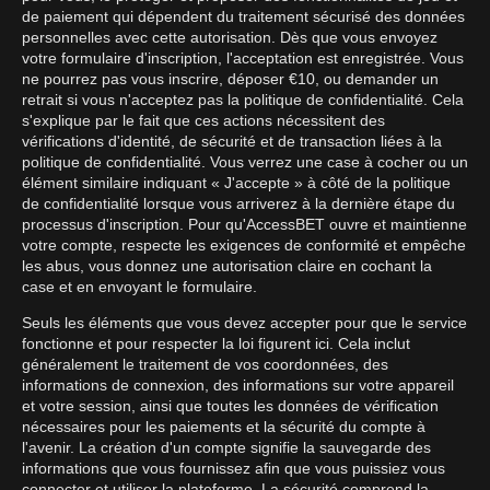
de paiement qui dépendent du traitement sécurisé des données
personnelles avec cette autorisation. Dès que vous envoyez
votre formulaire d'inscription, l'acceptation est enregistrée. Vous
ne pourrez pas vous inscrire, déposer €10, ou demander un
retrait si vous n'acceptez pas la politique de confidentialité. Cela
s'explique par le fait que ces actions nécessitent des
vérifications d'identité, de sécurité et de transaction liées à la
politique de confidentialité. Vous verrez une case à cocher ou un
élément similaire indiquant « J'accepte » à côté de la politique
de confidentialité lorsque vous arriverez à la dernière étape du
processus d'inscription. Pour qu'AccessBET ouvre et maintienne
votre compte, respecte les exigences de conformité et empêche
les abus, vous donnez une autorisation claire en cochant la
case et en envoyant le formulaire.
Seuls les éléments que vous devez accepter pour que le service
fonctionne et pour respecter la loi figurent ici. Cela inclut
généralement le traitement de vos coordonnées, des
informations de connexion, des informations sur votre appareil
et votre session, ainsi que toutes les données de vérification
nécessaires pour les paiements et la sécurité du compte à
l'avenir. La création d'un compte signifie la sauvegarde des
informations que vous fournissez afin que vous puissiez vous
connecter et utiliser la plateforme. La sécurité comprend la