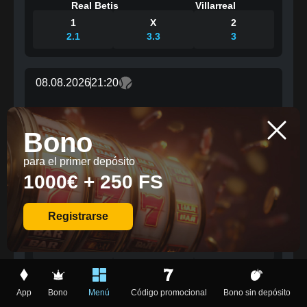
Real Betis
Villarreal
1
X
2
2.1
3.3
3
08.08.2026
21:20
Garbine Muguruza
Madison Keys
1
2
Bono
1.85
2.5
para el primer depósito
1000€ + 250 FS
08.08.2026
08:50
Registrarse
Washington Capitals
Pittsburgh Penguins
1
X
2
2.15
3.8
2.9
App
Bono
Menú
Código promocional
Bono sin depósito
08.08.2026
21:30