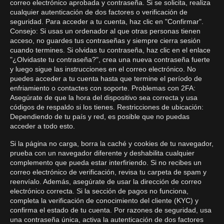
correo electrónico aprobada y contraseña. Si se solicita, realiza
cualquier autenticación de dos factores o verificación de
seguridad. Para acceder a tu cuenta, haz clic en "Confirmar".
Consejo: Si usas un ordenador al que otras personas tienen
acceso, no guardes tus contraseñas y siempre cierra sesión
cuando termines. Si olvidas tu contraseña, haz clic en el enlace
"¿Olvidaste tu contraseña?", crea una nueva contraseña fuerte
y luego sigue las instrucciones en el correo electrónico. No
puedes acceder a tu cuenta hasta que termine el período de
enfriamiento o contactes con soporte. Problemas con 2FA:
Asegúrate de que la hora del dispositivo sea correcta y usa
códigos de respaldo si los tienes. Restricciones de ubicación:
Dependiendo de tu país y red, es posible que no puedas
acceder a todo esto.
Si la página no carga, borra la caché y cookies de tu navegador,
prueba con un navegador diferente y deshabilita cualquier
complemento que pueda estar interfiriendo. Si no recibes un
correo electrónico de verificación, revisa tu carpeta de spam y
reenvíalo. Además, asegúrate de usar la dirección de correo
electrónico correcta. Si la sección de pagos no funciona,
completa la verificación de conocimiento del cliente (KYC) y
confirma el estado de tu cuenta. Por razones de seguridad, usa
una contraseña única, activa la autenticación de dos factores