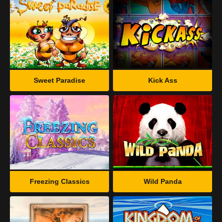
Sweet Paradise
Kick Ass
Freezing Classics
Wild Panda