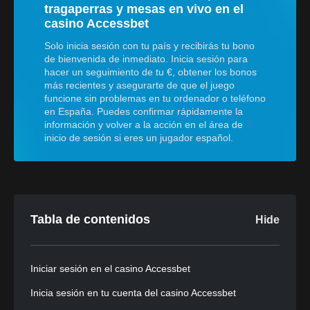
tragaperras y mesas en vivo en el
casino Accessbet
Solo inicia sesión con tu país y recibirás tu bono
de bienvenida de inmediato. Inicia sesión para
hacer un seguimiento de tu €, obtener los bonos
más recientes y asegurarte de que el juego
funcione sin problemas en tu ordenador o teléfono
en España. Puedes confirmar rápidamente la
información y volver a la acción en el área de
inicio de sesión si eres un jugador español.
Tabla de contenidos
Hide
Iniciar sesión en el casino Accessbet
Inicia sesión en tu cuenta del casino Accessbet