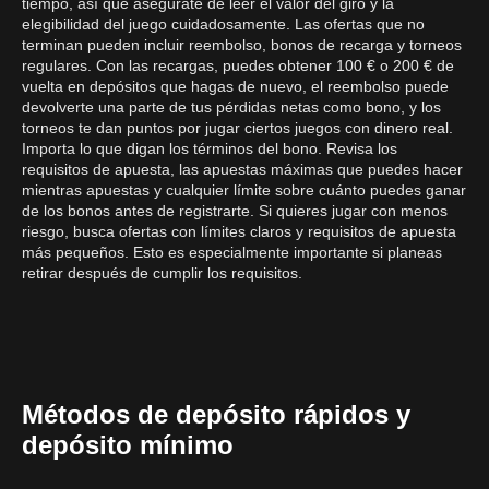
tiempo, así que asegúrate de leer el valor del giro y la
elegibilidad del juego cuidadosamente. Las ofertas que no
terminan pueden incluir reembolso, bonos de recarga y torneos
regulares. Con las recargas, puedes obtener 100 € o 200 € de
vuelta en depósitos que hagas de nuevo, el reembolso puede
devolverte una parte de tus pérdidas netas como bono, y los
torneos te dan puntos por jugar ciertos juegos con dinero real.
Importa lo que digan los términos del bono. Revisa los
requisitos de apuesta, las apuestas máximas que puedes hacer
mientras apuestas y cualquier límite sobre cuánto puedes ganar
de los bonos antes de registrarte. Si quieres jugar con menos
riesgo, busca ofertas con límites claros y requisitos de apuesta
más pequeños. Esto es especialmente importante si planeas
retirar después de cumplir los requisitos.
Métodos de depósito rápidos y
depósito mínimo