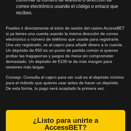
correo electrónico usando el código o enlace que
recibes.
Puedes ir directamente al inicio de sesión del casino AccessBET
si ya tienes una cuenta usando la misma dirección de correo
electrónico o número de teléfono que usaste para registrarte.
Una vez registrado, ve al cajero para añadir dinero a tu cuenta.
Un depósito de €50 es un punto de partida común si quieres
probar las tragaperras y juegos de mesa sin comprometer
demasiado. Un depósito de €100 te da más margen para
sesiones más largas.
Consejo: Consulta el cajero para ver cuál es el depósito mínimo
para el método que quieres usar antes de hacer un depósito.
De esta forma, tu pago será aceptado la primera vez.
¿Listo para unirte a
AccessBET?