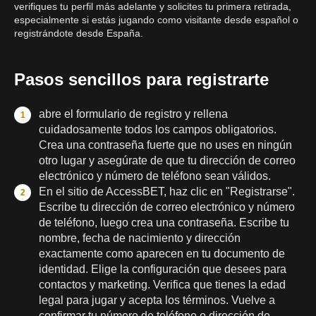
verifiques tu perfil más adelante y solicites tu primera retirada,
especialmente si estás jugando como visitante desde español o
registrándote desde España.
Pasos sencillos para registrarte
abre el formulario de registro y rellena
cuidadosamente todos los campos obligatorios.
Crea una contraseña fuerte que no uses en ningún
otro lugar y asegúrate de que tu dirección de correo
electrónico y número de teléfono sean válidos.
En el sitio de AccessBET, haz clic en "Registrarse".
Escribe tu dirección de correo electrónico y número
de teléfono, luego crea una contraseña. Escribe tu
nombre, fecha de nacimiento y dirección
exactamente como aparecen en tu documento de
identidad. Elige la configuración que desees para
contactos y marketing. Verifica que tienes la edad
legal para jugar y acepta los términos. Vuelve a
confirmar tu número de teléfono o dirección de