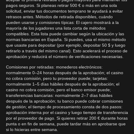
pagos seguros. Si planeas retirar 500 € o más en una sola
solicitud, enviar tus documentos temprano te ayudará a evitar
retrasos antes. Métodos de retirada disponibles, cuándo
pueden usarse y comisiones típicas: El cajero mostrará a la
mayoría de los jugadores una lista corta de métodos
compatibles. Esta lista puede cambiar según la ubicación y las
normas bancarias en España. Si puedes, usa el mismo método
que usaste para depositar (por ejemplo, depositar 50 $ y luego
retirarlo a través del mismo canal). Esto acelerará el proceso de
aprobación y reducirá el número de verificaciones necesarias.
Comisiones por retiradas: monederos electrónicos:
normalmente 0–24 horas después de la aprobación; el casino
no cobra comisión, pero tu proveedor puede; tarjetas:
normalmente 1–5 días hábiles después de la aprobación; el
casino no cobra comisión, pero el banco emisor puede;
transferencias bancarias: normalmente 2–7 días hábiles
después de la aprobación; tu banco puede cobrar comisiones
de gestión; el tiempo de procesamiento consta de dos pasos:
aprobación interna por el casino y luego tiempo de transferencia
por el proveedor de pago. Si quieres retirar 200 € durante horas
punta o en fin de semana, puede tardar más en aprobarse que
si lo hicieras entre semana.