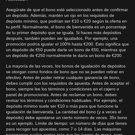
Asegúrate de que el bono esté seleccionado antes de confirmar
un depósito. Además, mantén un ojo en los requisitos de
depósito mínimo, que podrían ser €10 o €20 según la oferta en
tu perfil. Normalmente, el bono de bienvenida es un porcentaje
de tu primer depósito que se iguala. Si haces más depósitos
después, también pueden ser igualados. Por ejemplo, una
promoción podría igualar el 100% hasta €200. Esto significa que
un depósito de €50 puede darte un bono de €50, mientras que
un depósito de €250 normalmente te daría un bono de €200.
La mayoría de las veces, los bonos de igualación de depósitos
se otorgan como fondos de bono que no se pueden retirar en
efectivo. Antes de poder retirar cualquier ganancia de bono,
debes cumplir con los requisitos de apuesta. Antes de aceptar el
bono, siempre lee los términos y condiciones en el cajero o
panel de promociones. Antes de reclamar un bono, debes
revisar los términos y condiciones habituales. Por ejemplo, el
depósito mínimo suele ser €10 o más para que funcione la
igualación de bienvenida. La cantidad del bono (y a veces el
depósito) debe apostarse un cierto número de veces. 35x bono
es un ejemplo. Límite de tiempo: un número de días que tienes
para recoger tus apuestas, como 7 o 14 días. Las máquinas
tragaperras suelen contar más que los juegos de mesa, pero