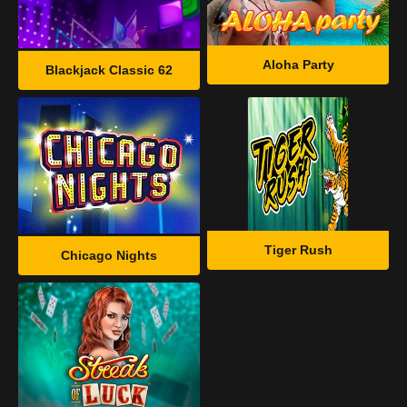
Aloha Party
Blackjack Classic 62
Fruit Case
Chicago Nights