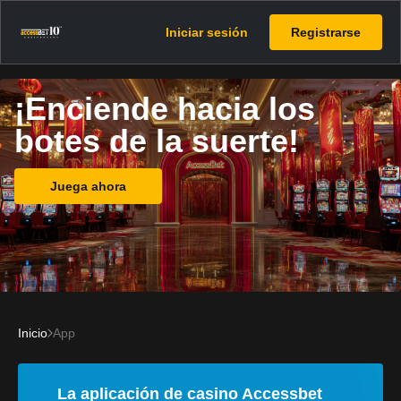
Iniciar sesión
Registrarse
¡Enciende hacia los
botes de la suerte!
Juega ahora
Inicio
App
La aplicación de casino Accessbet