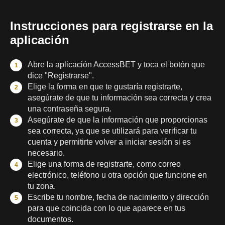
Instrucciones para registrarse en la
aplicación
Abre la aplicación AccessBET y toca el botón que
dice "Registrarse".
Elige la forma en que te gustaría registrarte,
asegúrate de que tu información sea correcta y crea
una contraseña segura.
Asegúrate de que la información que proporcionas
sea correcta, ya que se utilizará para verificar tu
cuenta y permitirte volver a iniciar sesión si es
necesario.
Elige una forma de registrarte, como correo
electrónico, teléfono u otra opción que funcione en
tu zona.
Escribe tu nombre, fecha de nacimiento y dirección
para que coincida con lo que aparece en tus
documentos.