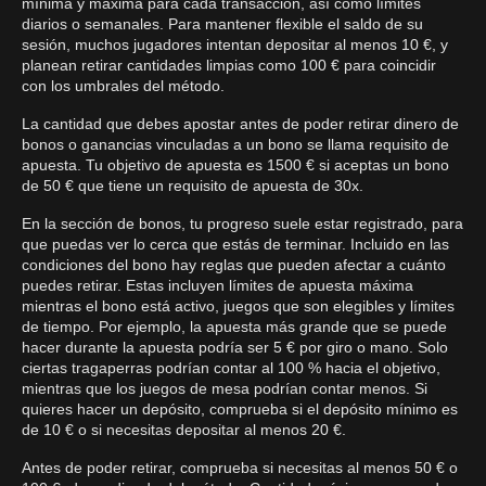
mínima y máxima para cada transacción, así como límites
diarios o semanales. Para mantener flexible el saldo de su
sesión, muchos jugadores intentan depositar al menos 10 €, y
planean retirar cantidades limpias como 100 € para coincidir
con los umbrales del método.
La cantidad que debes apostar antes de poder retirar dinero de
bonos o ganancias vinculadas a un bono se llama requisito de
apuesta. Tu objetivo de apuesta es 1500 € si aceptas un bono
de 50 € que tiene un requisito de apuesta de 30x.
En la sección de bonos, tu progreso suele estar registrado, para
que puedas ver lo cerca que estás de terminar. Incluido en las
condiciones del bono hay reglas que pueden afectar a cuánto
puedes retirar. Estas incluyen límites de apuesta máxima
mientras el bono está activo, juegos que son elegibles y límites
de tiempo. Por ejemplo, la apuesta más grande que se puede
hacer durante la apuesta podría ser 5 € por giro o mano. Solo
ciertas tragaperras podrían contar al 100 % hacia el objetivo,
mientras que los juegos de mesa podrían contar menos. Si
quieres hacer un depósito, comprueba si el depósito mínimo es
de 10 € o si necesitas depositar al menos 20 €.
Antes de poder retirar, comprueba si necesitas al menos 50 € o