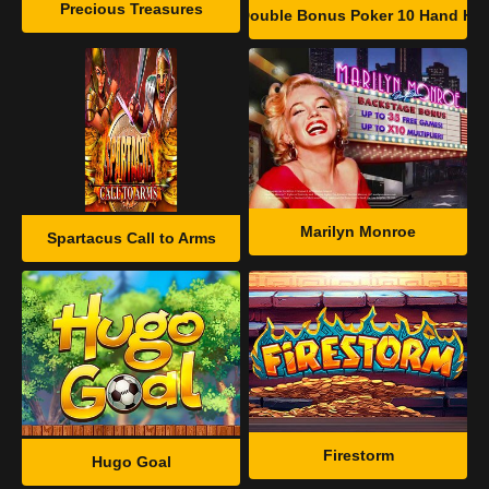
Límites importantes y condiciones de bonos a tener en
Precious Treasures
Double Double Bonus Poker 10 Hand Ha
cuenta en la aplicación
Protección de la cuenta y juego responsable
Herramientas para el juego responsable
Cumplimiento y licencias
Marilyn Monroe
Basic Instinct
Firestorm
Hugo Goal