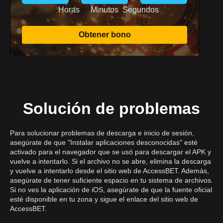
Horas
Minutos
Segundos
Obtener bono
Solución de problemas
Para solucionar problemas de descarga e inicio de sesión,
asegúrate de que "Instalar aplicaciones desconocidas" esté
activado para el navegador que se usó para descargar el APK y
vuelve a intentarlo. Si el archivo no se abre, elimina la descarga
y vuelve a intentarlo desde el sitio web de AccessBET. Además,
asegúrate de tener suficiente espacio en tu sistema de archivos.
Si no ves la aplicación de iOS, asegúrate de que la fuente oficial
esté disponible en tu zona y sigue el enlace del sitio web de
AccessBET.