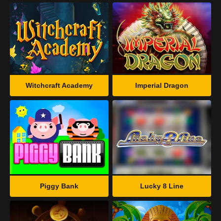
Witchcraft Academy
Imperial Dragon
Piggy Bank
Lucky 8 Line