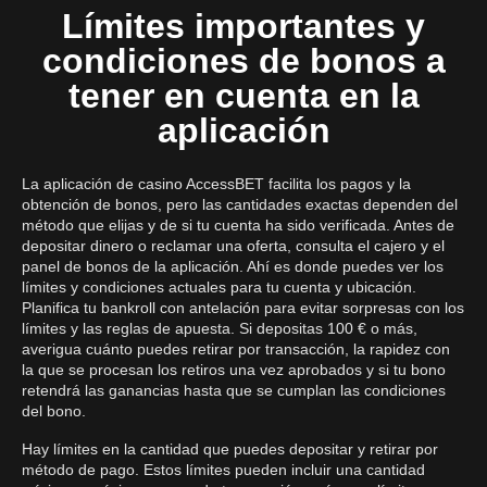
Límites importantes y
condiciones de bonos a
tener en cuenta en la
aplicación
La aplicación de casino AccessBET facilita los pagos y la
obtención de bonos, pero las cantidades exactas dependen del
método que elijas y de si tu cuenta ha sido verificada. Antes de
depositar dinero o reclamar una oferta, consulta el cajero y el
panel de bonos de la aplicación. Ahí es donde puedes ver los
límites y condiciones actuales para tu cuenta y ubicación.
Planifica tu bankroll con antelación para evitar sorpresas con los
límites y las reglas de apuesta. Si depositas 100 € o más,
averigua cuánto puedes retirar por transacción, la rapidez con
la que se procesan los retiros una vez aprobados y si tu bono
retendrá las ganancias hasta que se cumplan las condiciones
del bono.
Hay límites en la cantidad que puedes depositar y retirar por
método de pago. Estos límites pueden incluir una cantidad