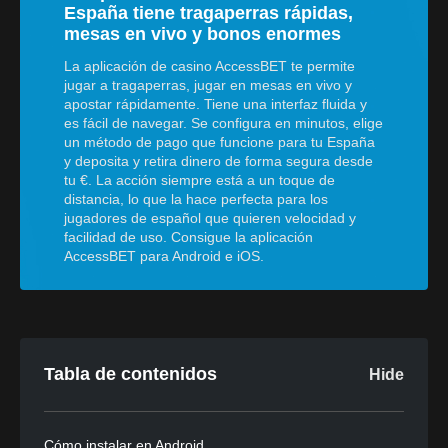
España tiene tragaperras rápidas,
mesas en vivo y bonos enormes
La aplicación de casino AccessBET te permite
jugar a tragaperras, jugar en mesas en vivo y
apostar rápidamente. Tiene una interfaz fluida y
es fácil de navegar. Se configura en minutos, elige
un método de pago que funcione para tu España
y deposita y retira dinero de forma segura desde
tu €. La acción siempre está a un toque de
distancia, lo que la hace perfecta para los
jugadores de español que quieren velocidad y
facilidad de uso. Consigue la aplicación
AccessBET para Android e iOS.
Tabla de contenidos
Hide
Cómo instalar en Android